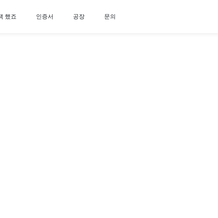
택 했죠
인증서
공장
문의