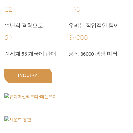
12
460
12년의 경험으로
우리는 직업적인 팀이 있
습니다
56
36000
전세계 56 개국에 판매
공장 36000 평방 미터
INQUIRY!