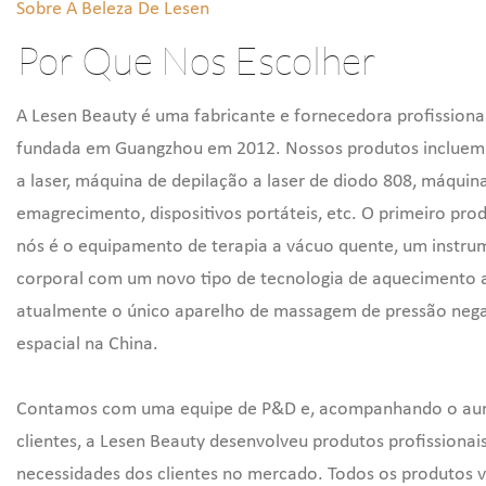
Sobre A Beleza De Lesen
Celulite Emagrecedora G5
máquina de emagre
Máquina de massagem
corporal e disposit
Por Que Nos Escolher
redução de gor
A Lesen Beauty é uma fabricante e fornecedora profissional
fundada em Guangzhou em 2012. Nossos produtos incluem
a laser, máquina de depilação a laser de diodo 808, máquin
emagrecimento, dispositivos portáteis, etc. O primeiro pro
nós é o equipamento de terapia a vácuo quente, um instrum
corporal com um novo tipo de tecnologia de aquecimento 
atualmente o único aparelho de massagem de pressão nega
espacial na China.
Contamos com
uma equipe de P&D
e, acompanhando o au
clientes, a Lesen Beauty desenvolveu produtos profissiona
necessidades dos clientes no mercado. Todos os produtos v