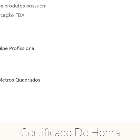
 os produtos possuem
ficação FDA.
pe Profissional
Metros Quadrados
Certificado De Honra