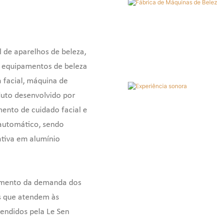
cimento
massagem corporal
celulite,
ivo para
anticelulite, máquina de
mas
dura
emagrecimento corporal 40k
e
emagre
 de aparelhos de beleza,
e
 equipamentos de beleza
a facial, máquina de
duto desenvolvido por
ento de cuidado facial e
automático, sendo
tiva em alumínio
mento da demanda dos
is que atendem às
endidos pela Le Sen