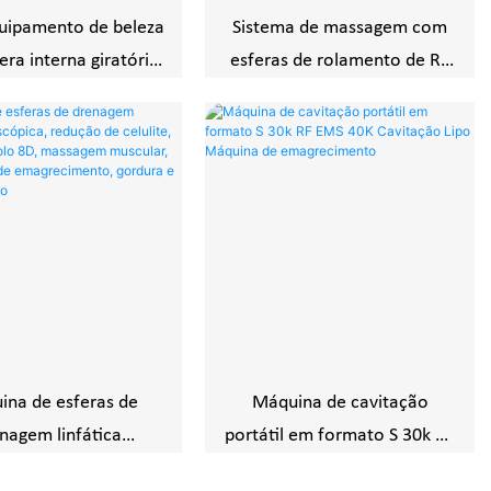
uipamento de beleza
Sistema de massagem com
ra interna giratória
esferas de rolamento de RF
e rolo endos para
por cavitação a vácuo e
te e perda de peso
infravermelho para
emagrecimento corporal
na de esferas de
Máquina de cavitação
nagem linfática
portátil em formato S 30k RF
ópica, redução de
EMS 40K Cavitação Lipo