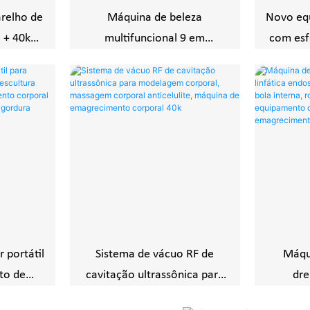
relho de
Máquina de beleza
Novo eq
e + 40k
multifuncional 9 em
com esfe
erda de
1/lipolaser/cavitação/vácuo/
360 
ento da
máquina de beleza
celuli
emagrecedora por
radiofrequência
 portátil
Sistema de vácuo RF de
Máqui
to de
cavitação ultrassônica para
dre
ura EMS,
modelagem corporal,
endosc