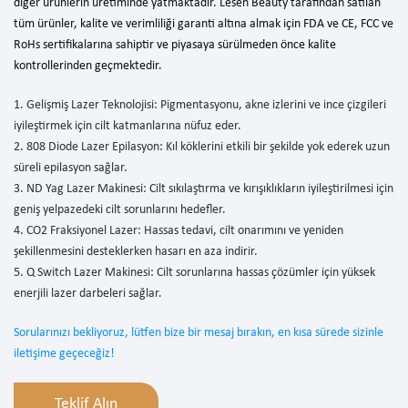
diğer ürünlerin üretiminde yatmaktadır. Lesen Beauty tarafından satılan
tüm ürünler, kalite ve verimliliği garanti altına almak için FDA ve CE, FCC ve
RoHs sertifikalarına sahiptir ve piyasaya sürülmeden önce kalite
kontrollerinden geçmektedir.
1. Gelişmiş Lazer Teknolojisi: Pigmentasyonu, akne izlerini ve ince çizgileri
iyileştirmek için cilt katmanlarına nüfuz eder.
2. 808 Diode Lazer Epilasyon: Kıl köklerini etkili bir şekilde yok ederek uzun
süreli epilasyon sağlar.
3. ND Yag Lazer Makinesi: Cilt sıkılaştırma ve kırışıklıkların iyileştirilmesi için
geniş yelpazedeki cilt sorunlarını hedefler.
4. CO2 Fraksiyonel Lazer: Hassas tedavi, cilt onarımını ve yeniden
şekillenmesini desteklerken hasarı en aza indirir.
5. Q Switch Lazer Makinesi: Cilt sorunlarına hassas çözümler için yüksek
enerjili lazer darbeleri sağlar.
Sorularınızı bekliyoruz, lütfen bize bir mesaj bırakın, en kısa sürede sizinle
iletişime geçeceğiz!
Teklif Alın