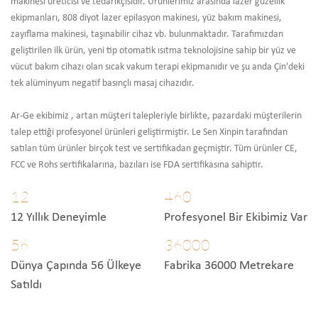
makinesi üreticisi ve tedarikçisidir. Ürünlerimiz arasında lazer güzellik
ekipmanları, 808 diyot lazer epilasyon makinesi, yüz bakım makinesi,
zayıflama makinesi, taşınabilir cihaz vb. bulunmaktadır. Tarafımızdan
geliştirilen ilk ürün, yeni tip otomatik ısıtma teknolojisine sahip bir yüz ve
vücut bakım cihazı olan sıcak vakum terapi ekipmanıdır ve şu anda Çin'deki
tek alüminyum negatif basınçlı masaj cihazıdır.
Ar-Ge ekibimiz
, artan müşteri talepleriyle birlikte, pazardaki müşterilerin
talep ettiği profesyonel ürünleri geliştirmiştir. Le Sen Xinpin tarafından
satılan tüm ürünler birçok test ve sertifikadan geçmiştir. Tüm ürünler CE,
FCC ve Rohs sertifikalarına, bazıları ise FDA sertifikasına sahiptir.
12
460
12 Yıllık Deneyimle
Profesyonel Bir Ekibimiz Var
56
36000
Dünya Çapında 56 Ülkeye
Fabrika 36000 Metrekare
Satıldı