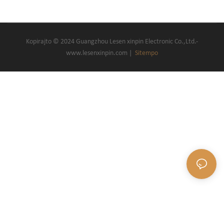
Kopirajto © 2024 Guangzhou Lesen xinpin Electronic Co.,Ltd.-
www.lesenxinpin.com |
Sitempo