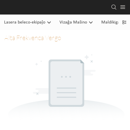
Lasera beleco-ekipaĵo
Vizaĝa Maŝino
Maldikiga Maŝ
Alta Frekvenca Vergo