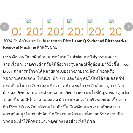
2024 สินค้าใหม่มาใหม่แบบพกพา Pico Laser Q Switched Birthmarks
Removal Machine สำหรับขาย
Pico คือการรักษาผิวด้วยเลเซอร์แบบไม่ผ่าตัดและไม่รุกรานอย่าง
รวดเร็วและง่ายดายสำหรับผู้ที่ต้องการรูปลักษณ์ที่ดูอ่อนเยาว์ยิ่งขึ้น Pico
laser สามารถรักษาได้หลายส่วนของร่างกายรวมถึงหน้าอกหรือ
หน้าอกéคอลเล็ตé, ใบหน้า, มือ, ขา และอื่นๆ คนไข้ยังได้รับผลลัพธ์ที่
ยอดเยี่ยมในการรักษาหลุมสิว รอยคล้ำ และริ้วรอยอีกด้วย.. ดูการรักษา
ผิวของ Pico ก่อนและหลังภาพถ่าย Pico laser เน้นไปที่ปัญหาของคุณไม่
ว่าจะเป็น’จุดสีน้ำตาล แสงแดด ฝ้า กระ รอยคล้ำ หรือรอยแผลเป็นจาก
สิว Pico ให้การรักษาที่อ่อนโยนยิ่งขึ้น ในอดีต เลเซอร์อาศัยพลังงาน
ความร้อนสูงในการกำจัดเม็ดสีออกจากผิวหนัง ซึ่งอาจสร้างความเจ็บ
ปวดและทำให้ผิวแดงและหยุดทำงานอย่างเห็นได้ชัด