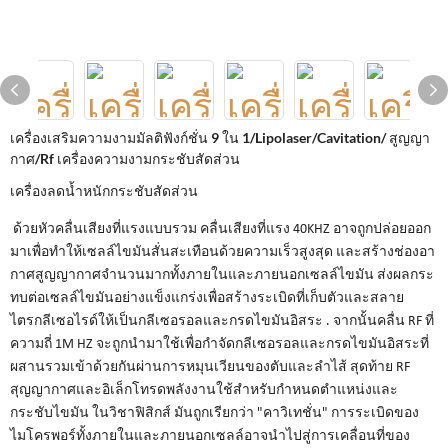
เครื่องเสริมความงามมัลติฟังก์ชั่น 9 ใน 1/Lipolaser/Cavitation/ สูญญา
กาศ/Rf เครื่องความงามกระชับสัดส่วน
เครื่องลดน้ำหนักกระชับสัดส่วน
ด้วยหัวคลื่นเสียงที่แรงแบบรวม คลื่นเสียงที่แรง 40KHZ อาจถูกปล่อยออก
มาเพื่อทำให้เซลล์ไขมันสั่นสะเทือนด้วยความเร็วสูงสุด และสร้างช่องอา
กาศสูญญากาศจำนวนมากทั้งภายในและภายนอกเซลล์ไขมัน ส่งผลกระ
ทบต่อเซลล์ไขมันอย่างแข็งแกร่งเพื่อสร้างระเบิดที่เก็บตัวและสลาย
ไตรกลีเซอไรด์ให้เป็นกลีเซอรอลและกรดไขมันอิสระ . จากนั้นคลื่น RF ที่
ความถี่ 1M HZ จะถูกนำมาใช้เพื่อกำจัดกลีเซอรอลและกรดไขมันอิสระที่
ผสานรวมเข้าด้วยกันผ่านการหมุนเวียนของตับและลำไส้ สุดท้าย RF
สุญญากาศและอิเล็กโทรดพลังงานใช้สำหรับกำหนดตำแหน่งและ
กระชับไขมัน ในวิชาฟิสิกส์ มันถูกเรียกว่า "คาวิเทชั่น" การระเบิดของ
ไมโครพอร์ทั้งภายในและภายนอกเซลล์อาจนำไปสู่การเคลื่อนที่ของ