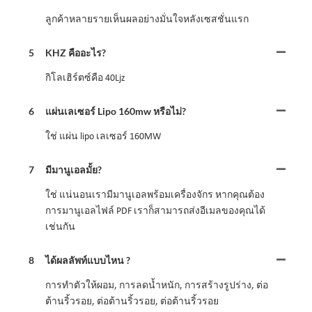
ลูกค้าหลายรายเห็นผลอย่างมั่นใจหลังเซสชั่นแรก
5
KHZ คืออะไร?
กิโลเฮิร์ตซ์คือ 40Ljz
6
แผ่นเลเซอร์ Lipo 160mw หรือไม่?
ใช่ แผ่น lipo เลเซอร์ 160MW
7
มีมานูเอลมั้ย?
ใช่ แน่นอนเรามีมานูเอลพร้อมเครื่องจักร หากคุณต้อง
การมานูเอลไฟล์ PDF เราก็สามารถส่งอีเมลของคุณได้
เช่นกัน
8
ได้ผลลัพท์แบบไหน ?
การทำตัวให้ผอม, การลดน้ำหนัก, การสร้างรูปร่าง, ต่อ
ต้านริ้วรอย, ต่อต้านริ้วรอย, ต่อต้านริ้วรอย