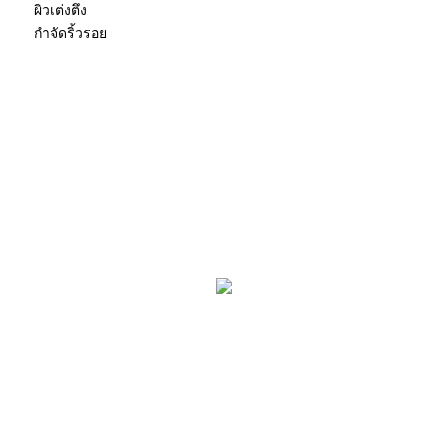
ผิวเต่งตึง
กำจัดริ้วรอย