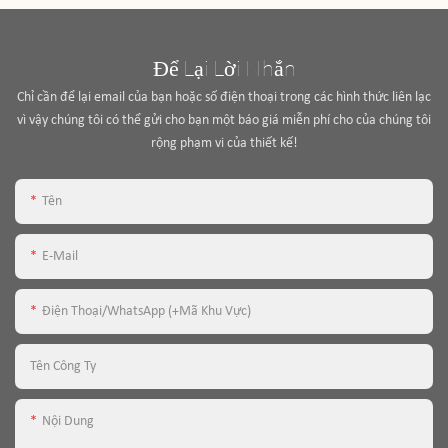
Để Lại Lời Nhắn
Chỉ cần để lại email của bạn hoặc số điện thoại trong các hình thức liên lạc
vì vậy chúng tôi có thể gửi cho bạn một báo giá miễn phí cho của chúng tôi
rộng phạm vi của thiết kế!
Tên
E-Mail
Điện Thoại/WhatsApp (+Mã Khu Vực)
Tên Công Ty
Nội Dung