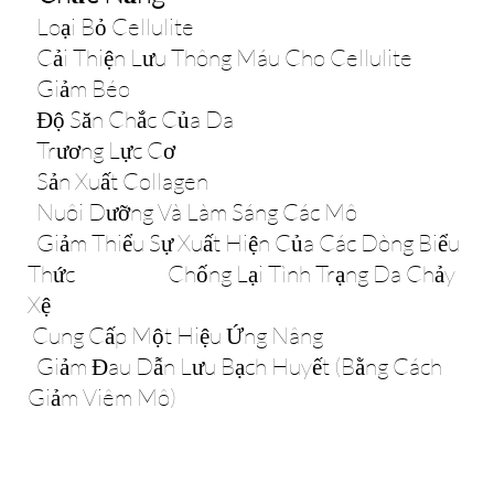
Loại Bỏ Cellulite
Cải Thiện Lưu Thông Máu Cho Cellulite
Giảm Béo
Độ Săn Chắc Của Da
Trương Lực Cơ
Sản Xuất Collagen
Nuôi Dưỡng Và Làm Sáng Các Mô
Giảm Thiểu Sự Xuất Hiện Của Các Dòng Biểu
Thức Chống Lại Tình Trạng Da Chảy
Xệ
Cung Cấp Một Hiệu Ứng Nâng
Giảm Đau Dẫn Lưu Bạch Huyết (bằng Cách
Giảm Viêm Mô)