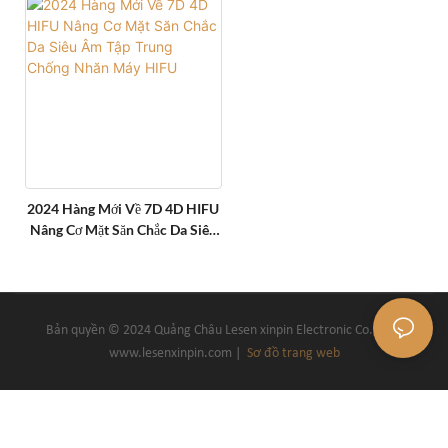
Trung SMAS HIFU Máy Tính Để
Máy Làm Đẹp
Bàn 2 Trong 1
2024 Hàng Mới Về 7D 4D HIFU
Nâng Cơ Mặt Săn Chắc Da Siêu
Âm Tập Trung Chống Nhăn Máy
HIFU
Bản quyền © 2024 Quảng Châu Lesen xinpin Electronic Co.,Ltd.-
www.lesenxinpin.com |
Sơ đồ trang web