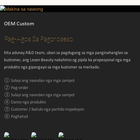
OEM Custom
Pag-Agos Sa Pagproseso
Kita adunay R&D team, uban sa pagdugang sa mga panginahanglan sa
kustomer, ang Lesen Beauty nakahimo og pipila ka propesyonal nga mga
produkto nga gipangayo sa mga kustomer sa merkado.
① Sulayi ang naandan nga mga sampol
② Pag-order
③ Sulayi ang naandan nga mga sampol
④ Damo nga produkto
⑤ Customer / ikatulo nga partido inspeksyon
⑥ Paghatud