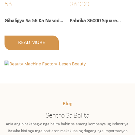
Kasinatian
Propesyonal Nga Grupo
56
36000
Gibaligya Sa 56 Ka Nasod
Pabrika 36000 Square
Sa Tibuok Kalibotan
Meters
READ MORE
Blog
Sentro Sa Balita
Ania ang pinakabag-o nga balita bahin sa among kompanya ug industriya.
Basaha kini nga mga post aron makakuha og dugang nga impormasyon