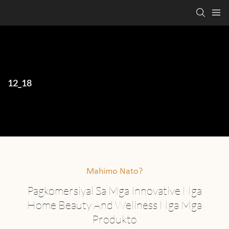
12_18
Mahimo Nato?
Pagkomersiyal Sa Mga Innovative Nga
Home Beauty And Wellness Nga Mga
Produkto