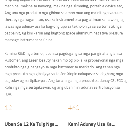
machine, makina sa nawong, makina nga slimming, portable device etc,.
Ang una nga produkto nga gihimo sa amon mao ang mainit nga vacuum
therapy nga kagamitan, usa ka instrumento sa pag-atiman sa nawong ug
lawas nga adunay usa ka bag-ong tipo sa teknolohiya sa awtomatik nga
pagpainit, ug kini karon ang bugtong space aluminum negative pressure
massage instrument sa China.
Kamina
R&D nga temo
, uban sa pagdugang sa mga panginahanglan sa
kustomer, ang Lesen beauty nakahimo og pipila ka propesyonal nga mga
produkto nga gipangayo sa mga kustomer sa merkado. Ang tanan nga
mga produkto nga gibaligya sa Le Sen Xinpin nakapasar sa daghang mga
pagsulay ug sertipikasyon. Ang tanan nga mga produkto adunay CE, FCC ug
Rohs nga mga sertipikasyon, ug ang uban niini adunay sertipikasyon sa
FDA.
12
460
Uban Sa 12 Ka Tuig Nga
Kami Adunay Usa Ka