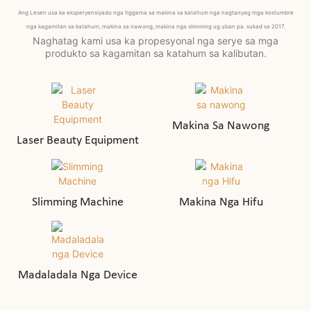
Ang Lesen usa ka eksperyensiyado nga tiggama sa makina sa katahum nga nagtanyag mga kostumbre
nga kagamitan sa katahum, makina sa nawong, makina nga slimming ug uban pa. sukad sa 2017.
Naghatag kami usa ka propesyonal nga serye sa mga
produkto sa kagamitan sa katahum sa kalibutan.
Makina Sa Nawong
Laser Beauty Equipment
Slimming Machine
Makina Nga Hifu
Madaladala Nga Device