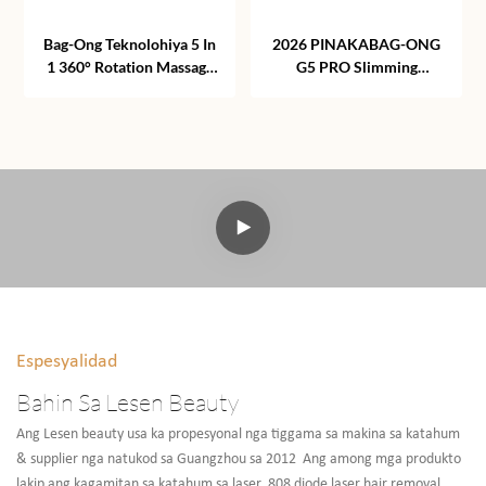
Bag-Ong Teknolohiya 5 In
2026 PINAKABAG-ONG
1 360° Rotation Massage
G5 PRO Slimming
Roller Body Slimming
Machine Mini 360
Muscle Relax Machine
Vibrating Cellulite
Massage Slimming
Machine Masahe Makina
Sa Pagporma Sa Lawas
Espesyalidad
Bahin Sa Lesen Beauty
Ang Lesen beauty usa ka propesyonal nga tiggama sa makina sa katahum
& supplier nga natukod sa Guangzhou sa 2012 Ang among mga produkto
lakip ang kagamitan sa katahum sa laser, 808 diode laser hair removal