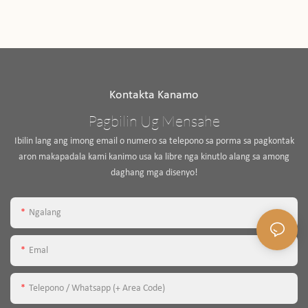
Kontakta Kanamo
Pagbilin Ug Mensahe
Ibilin lang ang imong email o numero sa telepono sa porma sa pagkontak
aron makapadala kami kanimo usa ka libre nga kinutlo alang sa among
daghang mga disenyo!
Ngalang
Emal
Telepono / Whatsapp (+ Area Code)