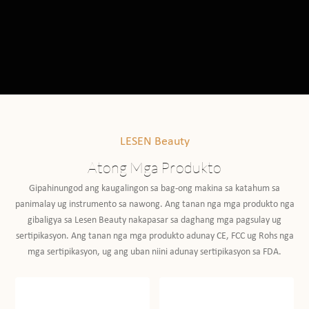
LESEN Beauty
Atong Mga Produkto
Gipahinungod ang kaugalingon sa bag-ong makina sa katahum sa
panimalay ug instrumento sa nawong. Ang tanan nga mga produkto nga
gibaligya sa Lesen Beauty nakapasar sa daghang mga pagsulay ug
sertipikasyon. Ang tanan nga mga produkto adunay CE, FCC ug Rohs nga
mga sertipikasyon, ug ang uban niini adunay sertipikasyon sa FDA.