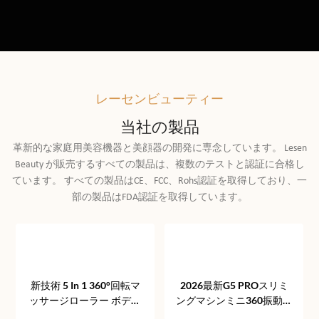
レーセンビューティー
当社の製品
革新的な家庭用美容機器と美顔器の開発に専念しています。 Lesen
Beauty が販売するすべての製品は、複数のテストと認証に合格し
ています。 すべての製品はCE、FCC、Rohs認証を取得しており、一
部の製品はFDA認証を取得しています。
新技術 5 In 1 360°回転マ
2026最新G5 PROスリミ
ッサージローラー ボディ
ングマシンミニ360振動セ
スリミング 筋肉リラック
ルライトマッサージスリ