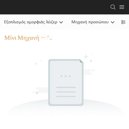
Εξοπλισμός ομορφιάς λέιζερ
Μηχανή προσώπου
Μη
Μίνι Μηχανή Hifu