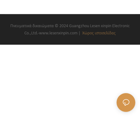
Πνευματικά δικαιώματα © 2024 Guangzhou Lesen xinpin Electronic
Co.,Ltd.-www.lesenxinpin.com |
Χώρος ιστοσελίδας