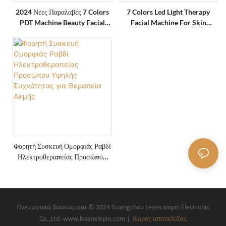
2024 Νέες Παραλαβές 7 Colors
7 Colors Led Light Therapy
PDT Machine Beauty Facial
Facial Machine For Skin
Mask PDT Led Light Therapy
Tightening Face Lifting SPA
Machine Για Χονδρική Πώληση
Salon
Φορητή Συσκευή Ομορφιάς Ραβδί
Ηλεκτροθεραπείας Προσώπου
Υψηλής Συχνότητας Για Θεραπεία
Ακμής
Πνευματικά δικαιώματα © 2024 Guangzhou Lesen xinpin Electronic
Co.,Ltd.-www.lesenxinpin.com |
Χώρος ιστοσελίδας