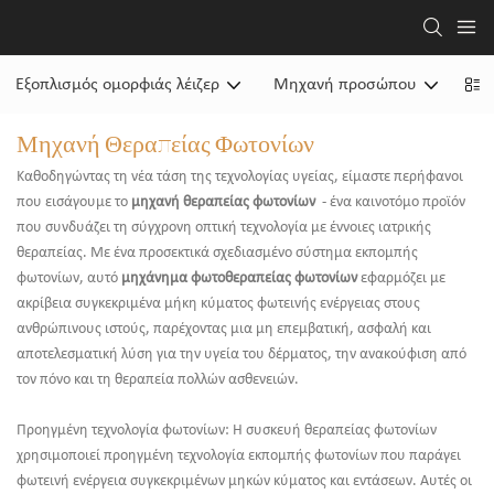
Εξοπλισμός ομορφιάς λέιζερ
Μηχανή προσώπου
Μη
Μηχανή Θεραπείας Φωτονίων
Καθοδηγώντας τη νέα τάση της τεχνολογίας υγείας, είμαστε περήφανοι
που εισάγουμε το
μηχανή θεραπείας φωτονίων
- ένα καινοτόμο προϊόν
που συνδυάζει τη σύγχρονη οπτική τεχνολογία με έννοιες ιατρικής
θεραπείας. Με ένα προσεκτικά σχεδιασμένο σύστημα εκπομπής
φωτονίων, αυτό
μηχάνημα φωτοθεραπείας φωτονίων
εφαρμόζει με
ακρίβεια συγκεκριμένα μήκη κύματος φωτεινής ενέργειας στους
ανθρώπινους ιστούς, παρέχοντας μια μη επεμβατική, ασφαλή και
αποτελεσματική λύση για την υγεία του δέρματος, την ανακούφιση από
τον πόνο και τη θεραπεία πολλών ασθενειών.
Προηγμένη τεχνολογία φωτονίων: Η συσκευή θεραπείας φωτονίων
χρησιμοποιεί προηγμένη τεχνολογία εκπομπής φωτονίων που παράγει
φωτεινή ενέργεια συγκεκριμένων μηκών κύματος και εντάσεων. Αυτές οι