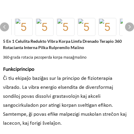
5 En 1 Celulita Redukto Vibra Korpa Limfa Drenado Terapio 360
Rotacianta Interna Pilka Rulpremilo Maŝino
360-grada rotacia pezoperda korpa masaĝmaŝino
Funkciprincipo
Ĉi tiu ekipaĵo baziĝas sur la principo de fizioterapia
vibrado. La vibra energio elsendita de diversformaj
sondiloj povas dissolvi grastavolojn kaj akceli
sangocirkuladon por atingi korpan sveltigan efikon.
Samtempe, ĝi povas efike malpezigi muskolan streĉon kaj
lacecon, kaj forigi ŝvelaĵon.