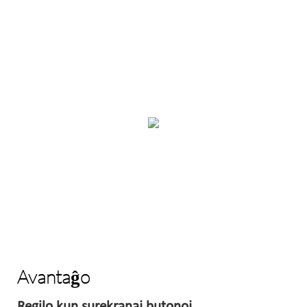
Avantaĝo
Regilo kun surekranaj butonoj