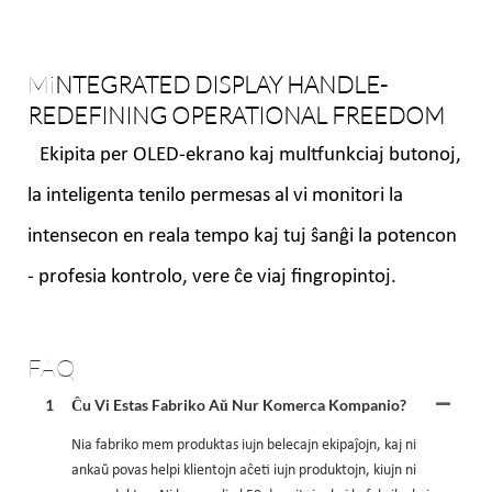
Mi
NTEGRATED DISPLAY HANDLE-
REDEFINING OPERATIONAL FREEDOM
Ekipita per OLED-ekrano kaj multfunkciaj butonoj,
la inteligenta tenilo permesas al vi monitori la
intensecon en reala tempo kaj tuj ŝanĝi la potencon
- profesia kontrolo, vere ĉe viaj fingropintoj.
FAQ
1
Ĉu Vi Estas Fabriko Aŭ Nur Komerca Kompanio?
Nia fabriko mem produktas iujn belecajn ekipaĵojn, kaj ni
ankaŭ povas helpi klientojn aĉeti iujn produktojn, kiujn ni