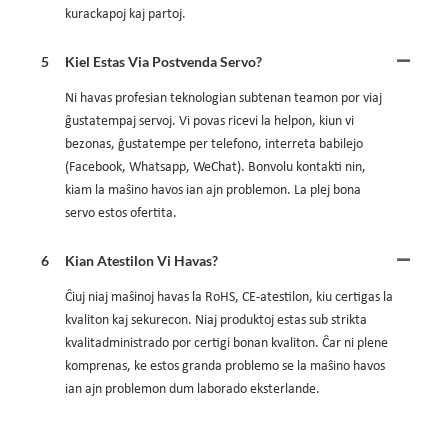
kurackapoj kaj partoj.
5
Kiel Estas Via Postvenda Servo?
Ni havas profesian teknologian subtenan teamon por viaj
ĝustatempaj servoj. Vi povas ricevi la helpon, kiun vi
bezonas, ĝustatempe per telefono, interreta babilejo
(Facebook, Whatsapp, WeChat). Bonvolu kontakti nin,
kiam la maŝino havos ian ajn problemon. La plej bona
servo estos ofertita.
6
Kian Atestilon Vi Havas?
Ĉiuj niaj maŝinoj havas la RoHS, CE-atestilon, kiu certigas la
kvaliton kaj sekurecon. Niaj produktoj estas sub strikta
kvalitadministrado por certigi bonan kvaliton. Ĉar ni plene
komprenas, ke estos granda problemo se la maŝino havos
ian ajn problemon dum laborado eksterlande.