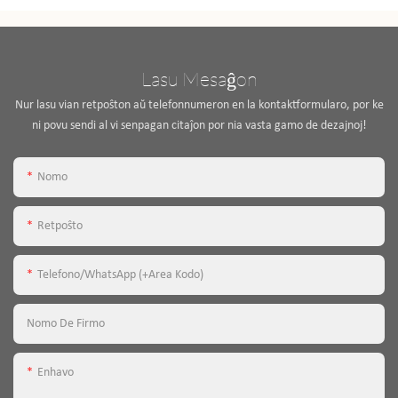
Lasu Mesaĝon
Nur lasu vian retpoŝton aŭ telefonnumeron en la kontaktformularo, por ke
ni povu sendi al vi senpagan citaĵon por nia vasta gamo de dezajnoj!
Nomo
Retpoŝto
Telefono/WhatsApp (+Area Kodo)
Nomo De Firmo
Enhavo