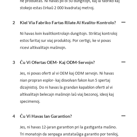
ne produktas. Ni havas pli ol 50 dungitojn, kaj la fabriko kaj
stokejo estas ĉirkaŭ 2 000 kvadrataj metroj.
2
Kiel Via Fabriko Fartas Rilate Al Kvalito-Kontrolo?
Ni havas kvin kvalitkontrolajn dungitojn. Striktaj kontroloj
estos faritaj sur viaj produktoj. Por certigi, ke vi povas
ricevi altkvalitajn maŝinojn.
3
Ĉu Vi Ofertas OEM- Kaj ODM-Servojn?
Jes, ni povas oferti al vi OEM kaj ODM servojn. Ni havas
nian propran esplor- kaj disvolvan fakon kun 5 spertaj
dizajnistoj. Do ni havas la grandan kapablon oferti al vi
altkvalitajn belecajn maŝinojn laŭ viaj bezonoj, ideoj kaj
specimenoj.
4
Ĉu Vi Havas Ian Garantion?
Jes, ni havas 12-jaran garantion pri la gastiganta maŝino.
Tri monatojn da senpaga anstataŭiga garantio por teniloj,