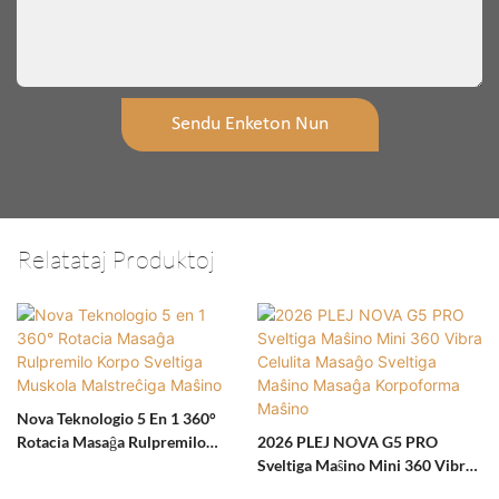
Sendu Enketon Nun
Relatataj Produktoj
Nova Teknologio 5 En 1 360°
Rotacia Masaĝa Rulpremilo
2026 PLEJ NOVA G5 PRO
Korpo Sveltiga Muskola
Sveltiga Maŝino Mini 360 Vibra
Malstreĉiga Maŝino
Celulita Masaĝo Sveltiga Maŝino