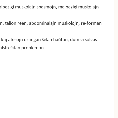
alpezigi muskolajn spasmojn, malpezigi muskolajn
ojn, talion reen, abdominalajn muskolojn, re-forman
jn kaj aferojn oranĝan ŝelan haŭton, dum vi solvas
lstreĉitan problemon