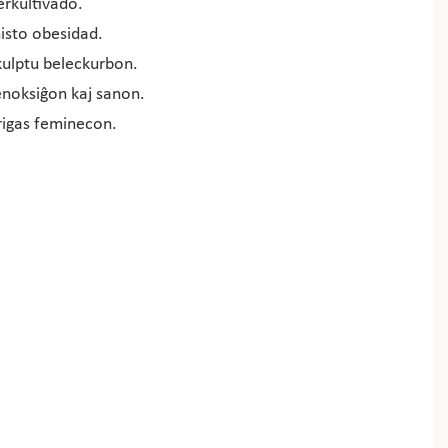
erkultivado.
histo obesidad.
kulptu beleckurbon.
enoksiĝon kaj sanon.
igas feminecon.