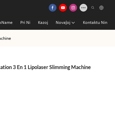
voName
Pri Ni
Kazoj
Novaĵoj
Kontaktu Nin
achine
ation 3 En 1 Lipolaser Slimming Machine