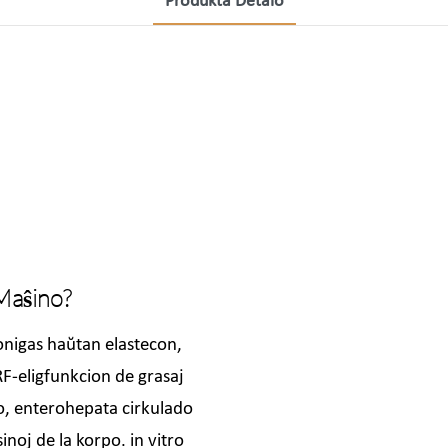
Produkta Detalo
 Maŝino?
onigas haŭtan elastecon,
RF-eligfunkcion de grasaj
o, enterohepata cirkulado
sinoj de la korpo. in vitro