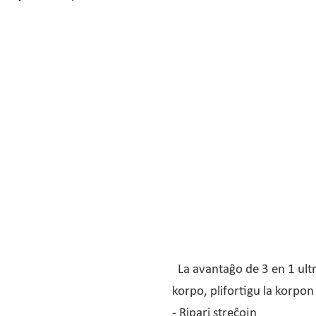
La avantaĝo de 3 en 1 ult
korpo, plifortigu la korpo
- Ripari streĉojn