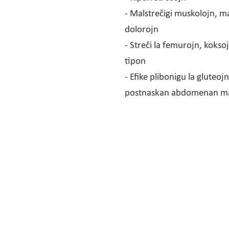
- Malstreĉigi muskolojn, m
dolorojn
- Streĉi la femurojn, koks
tipon
- Efike plibonigu la gluteo
postnaskan abdomenan ma