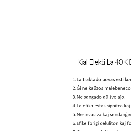
Kial Elekti La 40K
1.La traktado povas esti kom
2.Ĝi ne kaŭzos malebeneco
3.Ne sangado aŭ ŝvelaĵo.
4.La efiko estas signifca kaj
5.Ne-invasiva kaj sendanĝer
6.Efike forigi celuliton kaj 