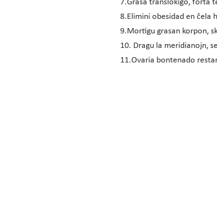
7.Grasa translokigo, forta t
8.Elimini obesidad en ĉela 
9.Mortigu grasan korpon, s
10. Dragu la meridianojn, s
11.Ovaria bontenado restar