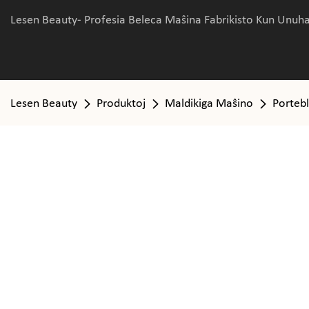
Lesen Beauty- Profesia Beleca Maŝina Fabrikisto Kun Unuha
Lesen Beauty
Produktoj
Maldikiga Maŝino
Portebl