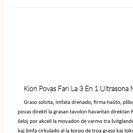
Kion Povas Fari La 3 En 1 Ultrasona
Graso solvita, Imfata drenado, firma haŭto, plib
povas direkti la grasan tavolon havantan direktan 
ĉeloj por akceli la movadon de varmo tra ŝvitgland
kaj limfa cirkulado al la korpo de troa graso kaj tok