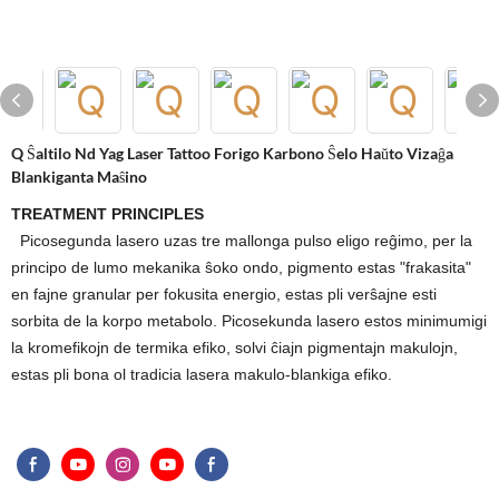
Q Ŝaltilo Nd Yag Laser Tattoo Forigo Karbono Ŝelo Haŭto Vizaĝa
Blankiganta Maŝino
TREATMENT PRINCIPLES
Picosegunda lasero uzas tre mallonga pulso eligo reĝimo, per la
principo de lumo mekanika ŝoko ondo, pigmento estas "frakasita"
en fajne granular per fokusita energio, estas pli verŝajne esti
sorbita de la korpo metabolo. Picosekunda lasero estos minimumigi
la kromefikojn de termika efiko, solvi ĉiajn pigmentajn makulojn,
estas pli bona ol tradicia lasera makulo-blankiga efiko.