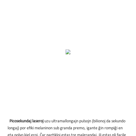
Picosekundaj laseroj
uzu ultramallongajn pulsojn (bilionoj da sekundo
longaj) por efiki melaninon sub granda premo, igante ĝin rompiĝi en
eta polvo kiel eroj. Ĉar partikloj estas tre malgrandaj, ili estas pli facile