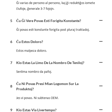
Ĝi varias de persono al persono, kaj ĝi reduktiĝos iomete
ĉiufoje, ĝenerale 3-7 fojojn.
5
Ĉu Ĝi Vere Povas Esti Forigita Konstante?
Ĝi povas esti konstante forigita post pluraj traktadoj.
6
Ĉu Estos Doloro?
Estos malpeza doloro.
7
Kio Estas La Limo De La Nombro De Teniloj?
Senlima nombro da pafoj.
Ĉu Ni Povas Presi Mian Logomon Sur La
8
Produktoj?
Jes vi povas. Ni subtenas OEM.
9
Kio Estas Via Livertempo?