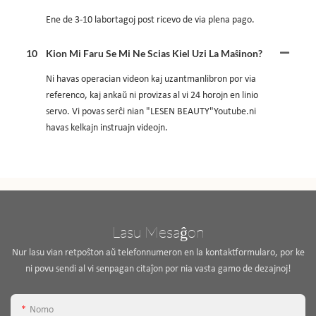
Ene de 3-10 labortagoj post ricevo de via plena pago.
10
Kion Mi Faru Se Mi Ne Scias Kiel Uzi La Maŝinon?
Ni havas operacian videon kaj uzantmanlibron por via
referenco, kaj ankaŭ ni provizas al vi 24 horojn en linio
servo. Vi povas serĉi nian "LESEN BEAUTY"Youtube.ni
havas kelkajn instruajn videojn.
Lasu Mesaĝon
Nur lasu vian retpoŝton aŭ telefonnumeron en la kontaktformularo, por ke
ni povu sendi al vi senpagan citaĵon por nia vasta gamo de dezajnoj!
Nomo