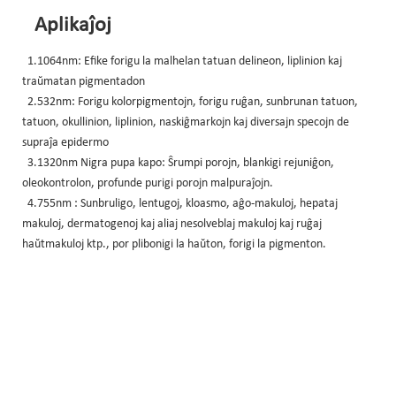
Aplikaĵoj
1.1064nm: Efike forigu la malhelan tatuan delineon, liplinion kaj
traŭmatan pigmentadon
2.532nm: Forigu kolorpigmentojn, forigu ruĝan, sunbrunan tatuon,
tatuon, okullinion, liplinion, naskiĝmarkojn kaj diversajn specojn de
supraĵa epidermo
3.1320nm Nigra pupa kapo: Ŝrumpi porojn, blankigi rejuniĝon,
oleokontrolon, profunde purigi porojn malpuraĵojn.
4.755nm : Sunbruligo, lentugoj, kloasmo, aĝo-makuloj, hepataj
makuloj, dermatogenoj kaj aliaj nesolveblaj makuloj kaj ruĝaj
haŭtmakuloj ktp., por plibonigi la haŭton, forigi la pigmenton.