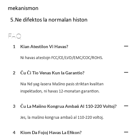
mekanismon
5.Ne difektos la normalan histon
FAQ
1
Kian Atestilon Vi Havas?
Ni havas atestojn FCC/CE/LVD/EMC/COC/ROHS.
2
Ĉu Ĉi Tio Venas Kun Ia Garantio?
Nia Nd yag-lasera Maŝino pasis striktan kvalitan
inspektadon, ni havas 12-monatan garantion.
3
Ĉu La Maŝino Kongrua Ambaŭ Al 110-220 Voltoj?
Jes, la maŝino kongrua ambaŭ al 110-220 voltoj.
4
Kiom Da Fojoj Havas La Efikon?