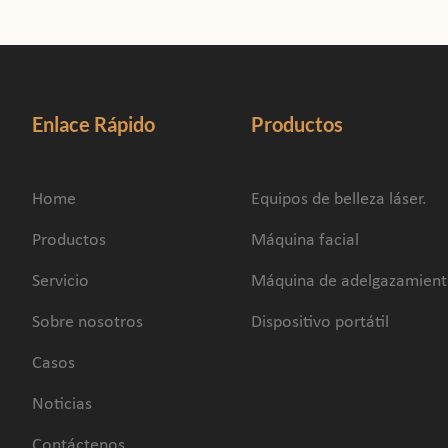
Enlace Rápido
Productos
Home
Equipos de belleza láser.
Productos
Máquina facial
Servicio
Máquina de adelgazamien
Sobre nosotros
Dispositivo portátil
Casos
Noticias
Contáctenos