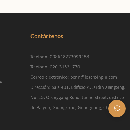
Contáctenos
Teléfono: 008618773099288
Teléfono: 020-31521770
Correo electrónico:
penn@lesenxinpin.com
to
Dirección: Sala 401, Edificio A, Jardín Xiangxing,
No. 15, Qixinggang Road, Junhe Street, distrito
de Baiyun, Guangzhou, Guangdong, China.