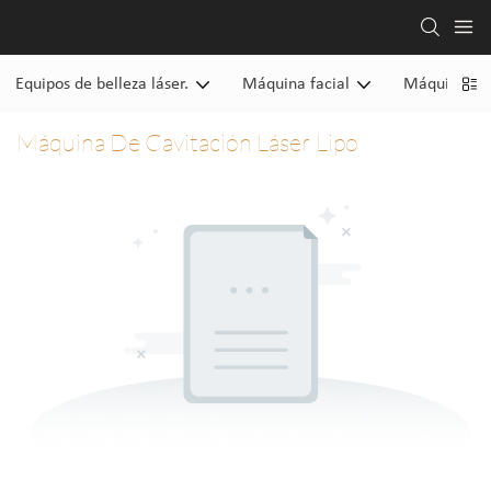
Equipos de belleza láser.
Máquina facial
Máquina de
Máquina De Cavitación Láser Lipo