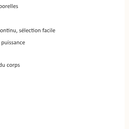
porelles
ntinu, sélection facile
 puissance
du corps