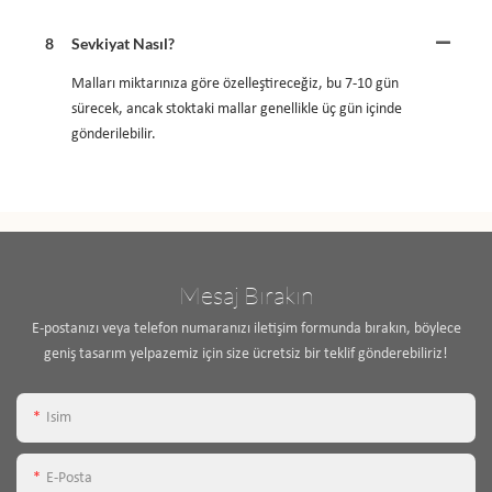
8
Sevkiyat Nasıl?
Malları miktarınıza göre özelleştireceğiz, bu 7-10 gün
sürecek, ancak stoktaki mallar genellikle üç gün içinde
gönderilebilir.
Mesaj Bırakın
E-postanızı veya telefon numaranızı iletişim formunda bırakın, böylece
geniş tasarım yelpazemiz için size ücretsiz bir teklif gönderebiliriz!
Isim
E-Posta