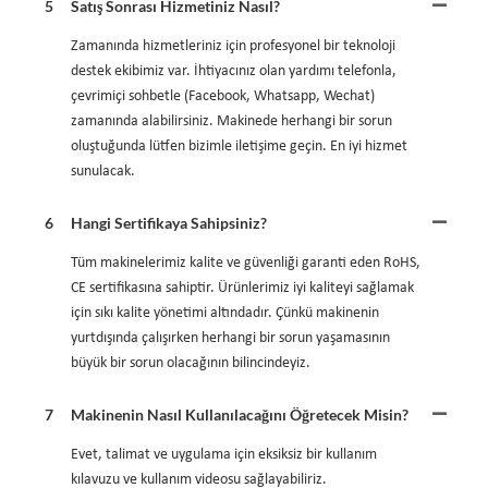
5
Satış Sonrası Hizmetiniz Nasıl?
Zamanında hizmetleriniz için profesyonel bir teknoloji
destek ekibimiz var. İhtiyacınız olan yardımı telefonla,
çevrimiçi sohbetle (Facebook, Whatsapp, Wechat)
zamanında alabilirsiniz. Makinede herhangi bir sorun
oluştuğunda lütfen bizimle iletişime geçin. En iyi hizmet
sunulacak.
6
Hangi Sertifikaya Sahipsiniz?
Tüm makinelerimiz kalite ve güvenliği garanti eden RoHS,
CE sertifikasına sahiptir. Ürünlerimiz iyi kaliteyi sağlamak
için sıkı kalite yönetimi altındadır. Çünkü makinenin
yurtdışında çalışırken herhangi bir sorun yaşamasının
büyük bir sorun olacağının bilincindeyiz.
7
Makinenin Nasıl Kullanılacağını Öğretecek Misin?
Evet, talimat ve uygulama için eksiksiz bir kullanım
kılavuzu ve kullanım videosu sağlayabiliriz.