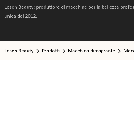
Lesen Beauty: produttore di macchine per la bellezza profe
unica dal 2012.
Lesen Beauty
Prodotti
Macchina dimagrante
Macc