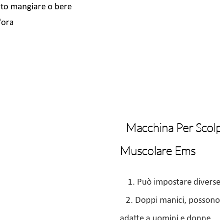
etato mangiare o bere
'ora
Macchina Per Scolp
Muscolare Ems
1. Può impostare divers
2. Doppi manici, posson
adatte a uomini e donne