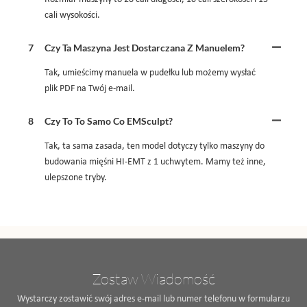
cali wysokości.
7
Czy Ta Maszyna Jest Dostarczana Z Manuelem?
Tak, umieścimy manuela w pudełku lub możemy wysłać
plik PDF na Twój e-mail.
8
Czy To To Samo Co EMSculpt?
Tak, ta sama zasada, ten model dotyczy tylko maszyny do
budowania mięśni HI-EMT z 1 uchwytem. Mamy też inne,
ulepszone tryby.
Zostaw Wiadomość
Wystarczy zostawić swój adres e-mail lub numer telefonu w formularzu