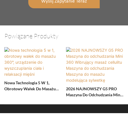
Wyślij Zapytanie Teraz
Powiązane Produkty
Nowa Technologia 5 W 1,
Obrotowy Wałek Do Masażu
2026 NAJNOWSZY G5 PRO
360°, Urządzenie Do
Maszyna Do Odchudzania Mini
Wyszczuplania Ciała I
360 Wibrujący Masaż Cellulitu
Relaksacji Mięśni
Maszyna Do Odchudzania
Maszyna Do Masażu
Prawa autorskie © 2024 Guangzhou Lesen xinpin Electronic Co., Ltd.-
Modelująca Sylwetkę
www.lesenxinpin.com |
Mapa witryny