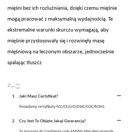
mięśni bez ich rozluźniania, dzięki czemu mięśnie
mogą pracować z maksymalną wydajnością. Te
ekstremalne warunki skurczu wymagają, aby
mięśnie przystosowały się i rozwinęły masę
mięśniową na leczonym obszarze, jednocześnie
spalając tłuszcz
FAQ
1
Jaki Masz Certyfikat?
Posiadamy certyfikaty FCC/CE/LVD/EMC/COC/ROHS.
2
Czy Jest To Objęte Jakąś Gwarancją?
Ta maszyna do rzeźbienia ciała EMSlim Mini Neo przeszła