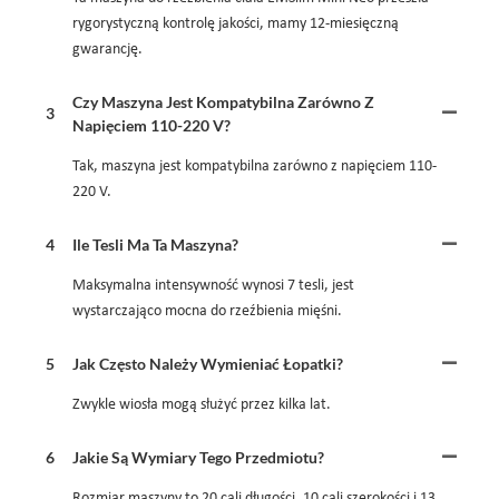
rygorystyczną kontrolę jakości, mamy 12-miesięczną
gwarancję.
Czy Maszyna Jest Kompatybilna Zarówno Z
3
Napięciem 110-220 V?
Tak, maszyna jest kompatybilna zarówno z napięciem 110-
220 V.
4
Ile Tesli Ma Ta Maszyna?
Maksymalna intensywność wynosi 7 tesli, jest
wystarczająco mocna do rzeźbienia mięśni.
5
Jak Często Należy Wymieniać Łopatki?
Zwykle wiosła mogą służyć przez kilka lat.
6
Jakie Są Wymiary Tego Przedmiotu?
Rozmiar maszyny to 20 cali długości, 10 cali szerokości i 13