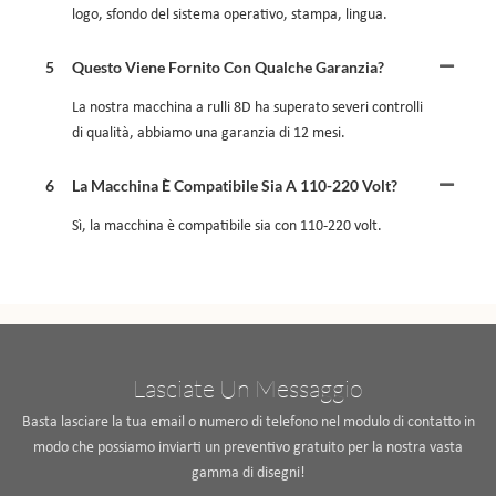
logo, sfondo del sistema operativo, stampa, lingua.
5
Questo Viene Fornito Con Qualche Garanzia?
La nostra macchina a rulli 8D ha superato severi controlli
di qualità, abbiamo una garanzia di 12 mesi.
6
La Macchina È Compatibile Sia A 110-220 Volt?
Sì, la macchina è compatibile sia con 110-220 volt.
Lasciate Un Messaggio
Basta lasciare la tua email o numero di telefono nel modulo di contatto in
modo che possiamo inviarti un preventivo gratuito per la nostra vasta
gamma di disegni!