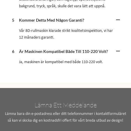
bakgrund, tryck, språk, skulle det vara lätt att uppnå.
5
Kommer Detta Med Någon Garanti?
Vår 8D-rullmaskin klarade strikt kvalitetsinspektion, vi har
12 månaders garanti.
6
Är Maskinen Kompatibel Både Till 110-220 Volt?
Ja, maskinen är kompatibel med både 110-220 volt.
Lämna Ett Meddelande
Lämna bara din e-postadress eller ditt telefonnummer i kontaktformuläret
så kan vi skicka dig en kostnadsfri offert för vårt breda utbud av design!