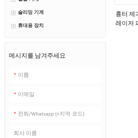
+
흉터 제
슬리밍 기계
안면윤곽 기계
레이저 
+
휴대용 장치
광자 치료 기계
캐비테이션 기계
소 레이저
미세박피술 기계
EMS 바디 조각 기계
LED 페이셜 마스크
피부 분석기 기계
프레소테라피 기계
피부 세정기
메시지를 남겨주세요
레이저 Lipo 캐비테이션 기계
고주파 완드
이름
RF 안면기기
두더지 제거 플라즈마 펜
이메일
전화/whatsapp (+지역 코드)
회사 이름