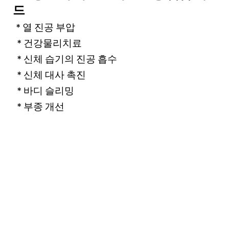
드
* 열 진공 부압
* 건강물리치료
* 신체 습기의 진공 흡수
* 신체 대사 촉진
* 바디 슬리밍
* 부종 개선