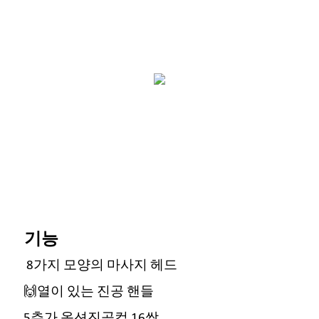
기능
8가지 모양의 마사지 헤드
🙌열이 있는 진공 핸들
5추가 옵션진공컵 16쌍