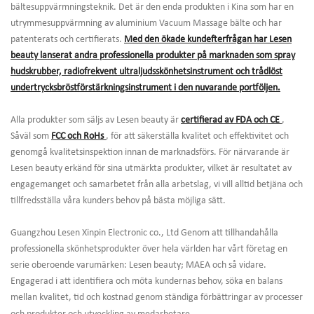
bältesuppvärmningsteknik. Det är den enda produkten i Kina som har en
utrymmesuppvärmning av aluminium Vacuum Massage bälte och har
patenterats och certifierats.
Med den ökade kundefterfrågan har Lesen
beauty lanserat andra professionella produkter på marknaden som spray
hudskrubber, radiofrekvent ultraljudsskönhetsinstrument och trådlöst
undertrycksbröstförstärkningsinstrument i den nuvarande portföljen.
Alla produkter som säljs av Lesen beauty är
certifierad av FDA och CE
,
Såväl som
FCC och RoHs
, för att säkerställa kvalitet och effektivitet och
genomgå kvalitetsinspektion innan de marknadsförs. För närvarande är
Lesen beauty erkänd för sina utmärkta produkter, vilket är resultatet av
engagemanget och samarbetet från alla arbetslag, vi vill alltid betjäna och
tillfredsställa våra kunders behov på bästa möjliga sätt.
Guangzhou Lesen Xinpin Electronic co., Ltd Genom att tillhandahålla
professionella skönhetsprodukter över hela världen har vårt företag en
serie oberoende varumärken: Lesen beauty; MAEA och så vidare.
Engagerad i att identifiera och möta kundernas behov, söka en balans
mellan kvalitet, tid och kostnad genom ständiga förbättringar av processer