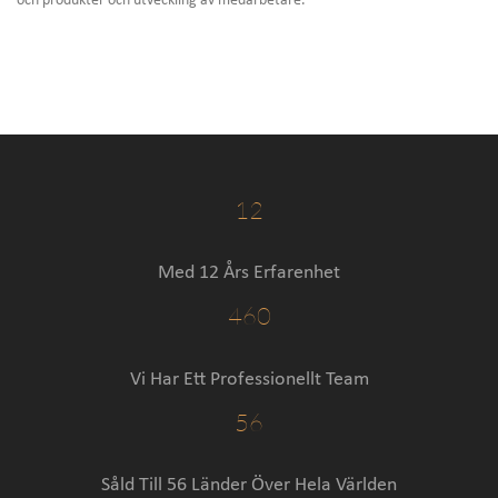
och produkter och utveckling av medarbetare.
12
Med 12 Års Erfarenhet
460
Vi Har Ett Professionellt Team
56
Såld Till 56 Länder Över Hela Världen