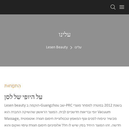
עלינו
עלינו
Lesen Beauty
הִתמַחוּת
על היופי של לסן
Lesen beauty הוקמה ב-Guangzhou שב-PRC בשנת 2012 במטרה למסחר מוצרי
יופי ובריאות חדשניים לבית. המוצר הראשון שהשיקה החברה הוא Vacuum
Massage, מכשיר טיפוח לפנים וגוף המאמץ טכנולוגיית חימום חגורה אוטומטית
חדשה. זהו המוצר היחיד בסין שיש לו חלל אלומיניום חימום חגורת עיסוי ואקום והוא