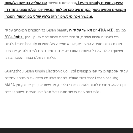
זכה לפטנט ואישור.
עם העלייה בדרישת הלקוחות, Lesen beauty השיקה מוצרים
מקצועיים נוספים בשוק כגון תרסיס סקראב לעור, מכשיר יופי אולטראסוני בתדר רדיו
ומכשיר אלחוטי לשיפור חזה בלחץ שלילי בפורטפוליו הנוכחי.
, כמו גם
מאושר על ידי ה-FDA ו-CE
כל המוצרים הנמכרים על ידי Lesen beauty הם
, כדי להבטיח איכות ויעילות, ולעבור בדיקת איכות לפני שיווקו. נכון
FCC ו-RoHs
להיום, Lesen beauty מוכרת בזכות מוצריה המצוינים, שהיא תוצאה של מחויבות
ושיתוף פעולה של כל הצוותים העובדים, אנחנו תמיד רוצים לשרת ולספק את צרכי
הלקוחות שלנו בצורה הטובה ביותר.
Guangzhou Lesen Xinpin Electronic Co., Ltd על ידי אספקת מוצרי יופי מקצועיים
בכל רחבי העולם, לחברה שלנו יש סדרה של מותגים עצמאיים: Lesen beauty;
MAEA וכן הלאה. מחויבת לזהות ולעמוד בצרכי הלקוח, מחפשת איזון בין איכות, זמן
ועלות באמצעות שיפור מתמיד של תהליכים ומוצרים ופיתוח עובדים.