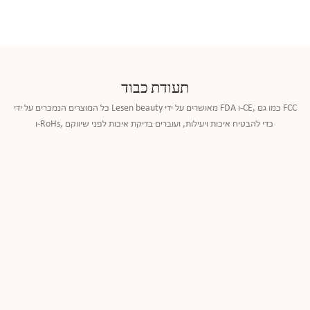
תעודת כבוד
כל המוצרים הנמכרים על ידי Lesen beauty מאושרים על ידי FDA ו-CE, כמו גם FCC
ו-RoHs, כדי להבטיח איכות ויעילות, ועוברים בדיקת איכות לפני שיווקם