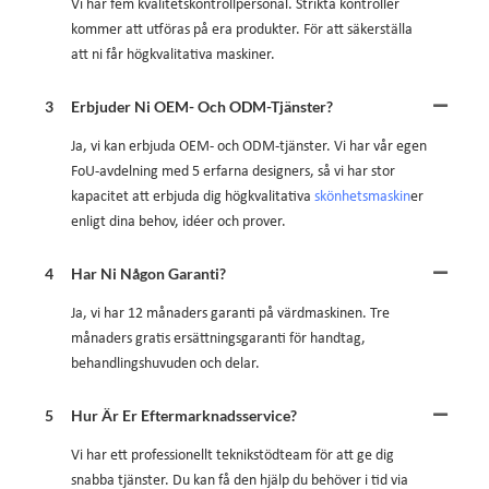
Vi har fem kvalitetskontrollpersonal. Strikta kontroller
kommer att utföras på era produkter. För att säkerställa
att ni får högkvalitativa maskiner.
3
Erbjuder Ni OEM- Och ODM-Tjänster?
Ja, vi kan erbjuda OEM- och ODM-tjänster. Vi har vår egen
FoU-avdelning med 5 erfarna designers, så vi har stor
kapacitet att erbjuda dig högkvalitativa
skönhetsmaskin
er
enligt dina behov, idéer och prover.
4
Har Ni Någon Garanti?
Ja, vi har 12 månaders garanti på värdmaskinen. Tre
månaders gratis ersättningsgaranti för handtag,
behandlingshuvuden och delar.
5
Hur Är Er Eftermarknadsservice?
Vi har ett professionellt teknikstödteam för att ge dig
snabba tjänster. Du kan få den hjälp du behöver i tid via