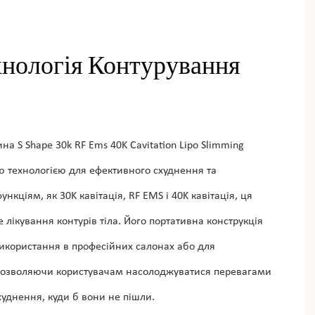
хнологія Контурування
а S Shape 30k RF Ems 40K Cavitation Lipo Slimming
 технологією для ефективного схуднення та
нкціям, як 30K кавітація, RF EMS і 40K кавітація, ця
лікування контурів тіла. Його портативна конструкція
икористання в професійних салонах або для
дозволяючи користувачам насолоджуватися перевагами
худнення, куди б вони не пішли.