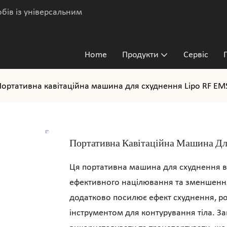
бів із універсальним
Home
Продукти
Сервіс
Портативна кавітаційна машина для схуднення Lipo RF EM
Портативна Кавітаційна Машина Д
Ця портативна машина для схуднення вик
ефективного націлювання та зменшення 
додатково посилює ефект схуднення, р
інструментом для контурування тіла. З