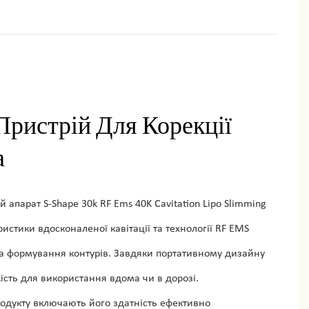
ристрій Для Корекції
а
 апарат S-Shape 30k RF Ems 40K Cavitation Lipo Slimming
истики вдосконаленої кавітації та технології RF EMS
а формування контурів. Завдяки портативному дизайну
кість для використання вдома чи в дорозі.
родукту включають його здатність ефективно