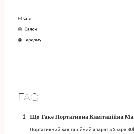
◎ Спа
◎
Салон
◎
додому
FAQ
1
Що Таке Портативна Кавітаційна Маши
Портативний кавітаційний апарат S Shape 30k