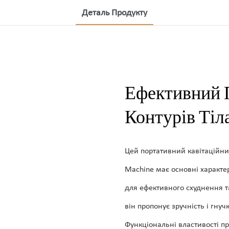
Деталь Продукту
Ефективний П
Контурів Тіл
Цей портативний кавітаційний
Machine має основні характер
для ефективного схуднення т
він пропонує зручність і гнуч
Функціональні властивості п