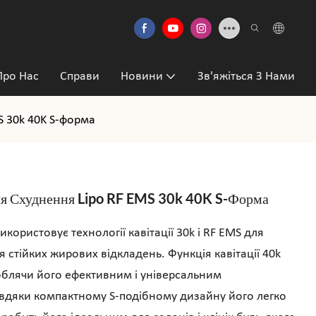
Про Нас
Справи
Новини
Зв'яжіться З Нами
S 30k 40K S-форма
ля Схуднення Lipo RF EMS 30k 40K S-Форма
ористовує технології кавітації 30k і RF EMS для
стійких жирових відкладень. Функція кавітації 40k
облячи його ефективним і універсальним
авдяки компактному S-подібному дизайну його легко