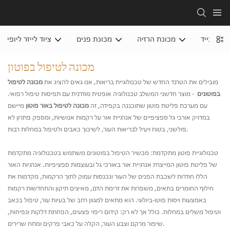
שיר נייד
מכונת הרזיה
מכונת פנים
ציוד לייזר ליופי
מכונה לטיפול בפוטון
מובילים את הטרנד החדש של טכנולוגיית בריאות, אנו גאים להציג את
מכונה לטיפול
בפוטונים
- מוצר חדשני המשלב טכנולוגיה אופטית מודרנית עם תפיסות טיפול רפואי.
עם מערכת פליטת פוטון שתוכננה בקפידה, זה
מכונה לטיפול באור פוטון
מיישם
במדויק אורכי גל ספציפיים של אנרגיית אור על רקמות אנושיות, ומספק פתרון לא
פולשני, בטוח ויעיל לבריאות העור, לשיכוך כאבים ולטיפול במחלות רבות.
טכנולוגיית פוטון מתקדמת: מכשיר הטיפול בפוטונים משתמש בטכנולוגיה מתקדמת
של פליטת פוטון המייצרת אנרגיית אור באורכי גל ובעוצמות ספציפיות. אנרגיות האור
הללו חודרות לשכבת הפנים של העור ונכנסות עמוק לתוך הרקמות, מקדמות את
חילוף החומרים בתאים, משפרות את זרימת הדם, מאיצים תיקון והתחדשות רקמות
באמצעות ויסות פוטו-ביולוגי. הוא מתאים למגוון רחב של בעיות עור, טיפול בכאב
וטיפול משלים במחלות. כולל אך לא רק: קידום ריפוי פצעים, הפחתת דלקות ונפיחות,
שיפור מרקם וצבע העור, הקלה על כאבי פרקים ומתח שרירים.