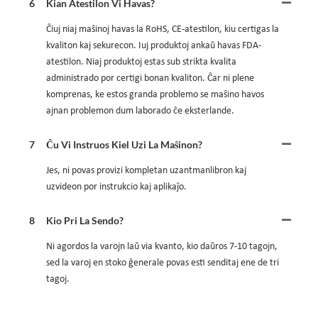
6
Kian Atestilon Vi Havas?
Ĉiuj niaj maŝinoj havas la RoHS, CE-atestilon, kiu certigas la
kvaliton kaj sekurecon. Iuj produktoj ankaŭ havas FDA-
atestilon. Niaj produktoj estas sub strikta kvalita
administrado por certigi bonan kvaliton. Ĉar ni plene
komprenas, ke estos granda problemo se maŝino havos
ajnan problemon dum laborado ĉe eksterlande.
7
Ĉu Vi Instruos Kiel Uzi La Maŝinon?
Jes, ni povas provizi kompletan uzantmanlibron kaj
uzvideon por instrukcio kaj aplikaĵo.
8
Kio Pri La Sendo?
Ni agordos la varojn laŭ via kvanto, kio daŭros 7-10 tagojn,
sed la varoj en stoko ĝenerale povas esti senditaj ene de tri
tagoj.