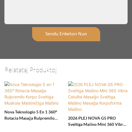
Sendu Enketon Nun
Relatataj Produktoj
Nova Teknologio 5 En 1 360°
Rotacia Masaĝa Rulpremilo
2026 PLEJ NOVA G5 PRO
Korpo Sveltiga Muskola
Sveltiga Maŝino Mini 360 Vibra
Malstreĉiga Maŝino
Celulita Masaĝo Sveltiga Maŝino