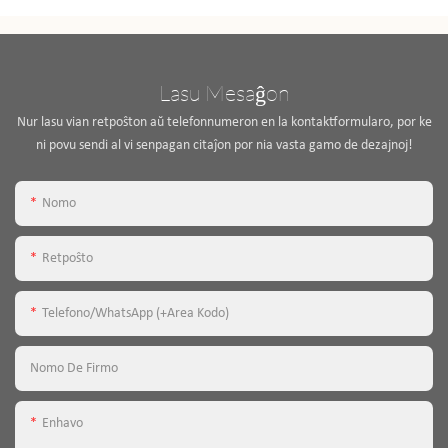
Lasu Mesaĝon
Nur lasu vian retpoŝton aŭ telefonnumeron en la kontaktformularo, por ke
ni povu sendi al vi senpagan citaĵon por nia vasta gamo de dezajnoj!
Nomo
Retpoŝto
Telefono/WhatsApp (+Area Kodo)
Nomo De Firmo
Enhavo