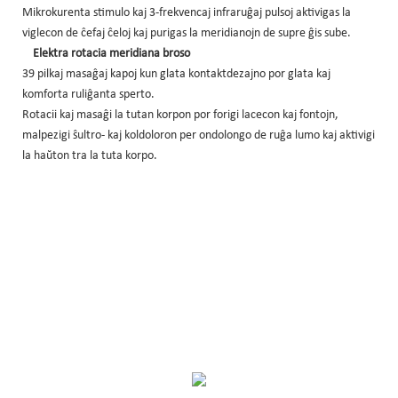
Mikrokurenta stimulo kaj 3-frekvencaj infraruĝaj pulsoj aktivigas la
viglecon de ĉefaj ĉeloj kaj purigas la meridianojn de supre ĝis sube.
Elektra rotacia meridiana broso
39 pilkaj masaĝaj kapoj kun glata kontaktdezajno por glata kaj
komforta ruliĝanta sperto.
Rotacii kaj masaĝi la tutan korpon por forigi lacecon kaj fontojn,
malpezigi ŝultro- kaj koldoloron per ondolongo de ruĝa lumo kaj aktivigi
la haŭton tra la tuta korpo.