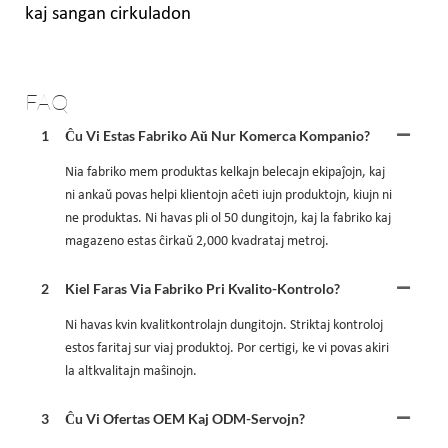
kaj sangan cirkuladon
FAQ
1
Ĉu Vi Estas Fabriko Aŭ Nur Komerca Kompanio?
Nia fabriko mem produktas kelkajn belecajn ekipaĵojn, kaj
ni ankaŭ povas helpi klientojn aĉeti iujn produktojn, kiujn ni
ne produktas. Ni havas pli ol 50 dungitojn, kaj la fabriko kaj
magazeno estas ĉirkaŭ 2,000 kvadrataj metroj.
2
Kiel Faras Via Fabriko Pri Kvalito-Kontrolo?
Ni havas kvin kvalitkontrolajn dungitojn. Striktaj kontroloj
estos faritaj sur viaj produktoj. Por certigi, ke vi povas akiri
la altkvalitajn maŝinojn.
3
Ĉu Vi Ofertas OEM Kaj ODM-Servojn?