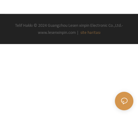
Telif Hakkı © 2024 Guangzhou Lesen xinpin Electronic Co.,Ltd.-
www.lesenxinpin.com |
site haritası