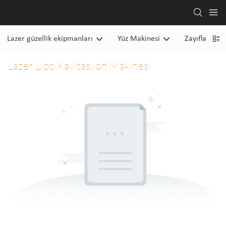
Lazer güzellik ekipmanları
Yüz Makinesi
Zayıflama M
Lazer Lipo Kavitasyon Makinesi