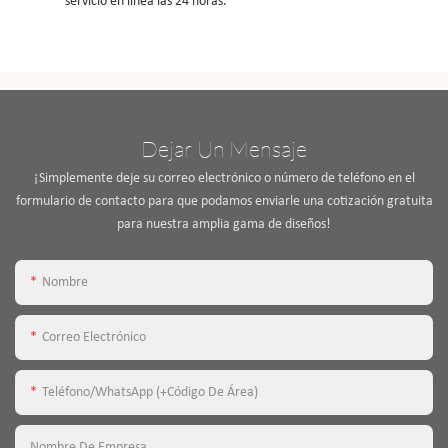
servicio en línea las 24 horas.
Dejar Un Mensaje
¡Simplemente deje su correo electrónico o número de teléfono en el
formulario de contacto para que podamos enviarle una cotización gratuita
para nuestra amplia gama de diseños!
Nombre
Correo Electrónico
Teléfono/WhatsApp (+código De Área)
Nombre De Empresa