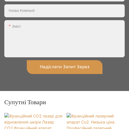
Назва Компанії
Зміст
Надіслати Запит Зараз
Супутні Товари