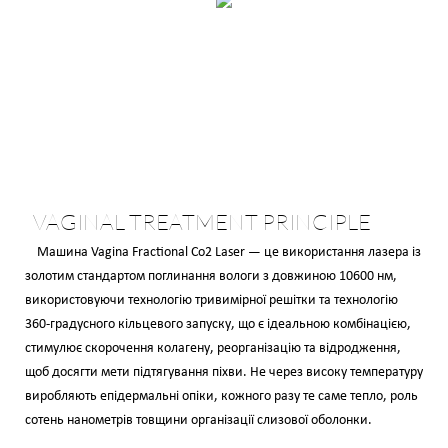
VAGINAL TREATMENT PRINCIPLE
Машина Vagina Fractional Co2 Laser — це використання лазера із
золотим стандартом поглинання вологи з довжиною 10600 нм,
використовуючи технологію тривимірної решітки та технологію
360-градусного кільцевого запуску, що є ідеальною комбінацією,
стимулює скорочення колагену, реорганізацію та відродження,
щоб досягти мети підтягування піхви. Не через високу температуру
виробляють епідермальні опіки, кожного разу те саме тепло, роль
сотень нанометрів товщини організації слизової оболонки.