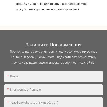
що займе 7-10 днів, але товари на складі зазвичай
можуть бути відправлені протягом трьох днів.
Залишити Повідомлення
Просто залиште свою електронну пошту або номер телефону в
контактній формі, щоб ми могли надіслати вам безкоштовну
пропозицію щодо нашого широкого асортименту дизайнів!
Назва
Електронною Поштою
Телефон/WhatsApp (+код Області)