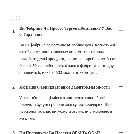
FAQ
Ви Фабрика Чи Просто Торгова Компанія? У Вас
1
Є Гарантія?
Наша фабрика самостійно виробляє деякі косметичні
засоби, і ми також можемо допомогти клієнтам
придбати деякі продукти, які ми не виробляємо. У нас
більше 50 співробітників, а площа фабрики та складу
становить близько 2000 квадратних метрів.
2
Як Ваша Фабрика Працює З Контролем Якості?
У нас є п'ять спеціалістів з контролю якості. Ваші
продукти будуть проводитися суворі перевірки. Щоб
переконатися, що ви можете отримати високоякісні
машини.
3
Чи Пропонуєте Ви Послуги OEM Та ODM?