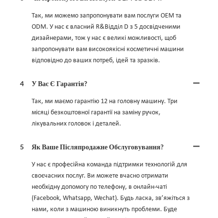
Так, ми можемо запропонувати вам послуги OEM та
ODM. У нас є власний R&Відділ D з 5 досвідченими
дизайнерами, тож у нас є великі можливості, щоб
запропонувати вам високоякісні косметичні машини
відповідно до ваших потреб, ідей та зразків.
4
У Вас Є Гарантія?
Так, ми маємо гарантію 12 на головну машину. Три
місяці безкоштовної гарантії на заміну ручок,
лікувальних головок і деталей.
5
Як Ваше Післяпродажне Обслуговування?
У нас є професійна команда підтримки технологій для
своєчасних послуг. Ви можете вчасно отримати
необхідну допомогу по телефону, в онлайн-чаті
(Facebook, Whatsapp, Wechat). Будь ласка, зв’яжіться з
нами, коли з машиною виникнуть проблеми. Буде