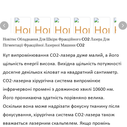
Новітнє Обладнання Для Шкіри Фракційного CO2 Лазера Для
Пігментації Фракційної Лазерної Машини CO2
Кут випромінювання CO2-лазера дуже малий, а його
щільність енергії висока. Вихідна щільність потужності
досягне декількох кіловат на квадратний сантиметр.
CO2-лазерна хірургічна система випромінює
інфрачервоні промені з довжиною хвилі 10600 нм.
Його проникаюча здатність порівняно велика.
Оскільки вона може надрізати фокусну тканину після
фокусування, хірургічна система CO2-лазера також
вважається лазерним скальпелем. Якщо промінь