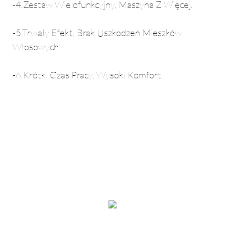
-4.Zestaw Wielofunkcyjny, Maszyna Z Więcej.
-5.Trwały Efekt, Brak Uszkodzeń Mieszków
Włosowych.
-6.Krótki Czas Pracy, Wysoki Komfort.