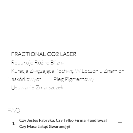
FRACTIONAL CO2 LASER
Redukuje Różne Blizny
Kuracja Zwężająca Pochwę W Leczeniu Znamion
Naskórkowych Pieg Pigmentowy
Usuwanie Zmarszczek
FAQ
Czy Jesteś Fabryką, Czy Tylko Firmą Handlową?
1
Czy Masz Jakąś Gwarancję?