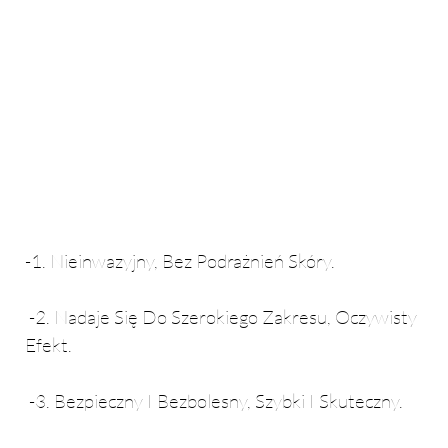
-1. Nieinwazyjny, Bez Podrażnień Skóry.
-2. Nadaje Się Do Szerokiego Zakresu, Oczywisty
Efekt.
-3. Bezpieczny I Bezbolesny, Szybki I Skuteczny.