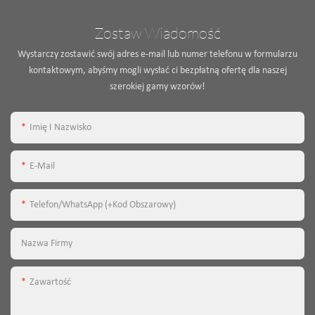
Zostaw Wiadomość
Wystarczy zostawić swój adres e-mail lub numer telefonu w formularzu
kontaktowym, abyśmy mogli wysłać ci bezpłatną ofertę dla naszej
szerokiej gamy wzorów!
Imię I Nazwisko
E-Mail
Telefon/WhatsApp (+kod Obszarowy)
Nazwa Firmy
Zawartość