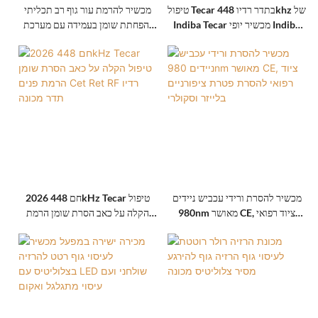
טיפול Tecar בתדר רדיו 448khz של
מכשיר להרמת עור גוף רב תכליתי
Indiba Tecar מכשיר יופי Indiba
והפחתת שומן בעמידה עם מערכת
448k
קוויטציה ואקום
מכשיר להסרת ורידי עכביש ניידים
2026 חם 448kHz Tecar טיפול
980nm מאושר CE, ציוד רפואי
הקלה על כאב הסרת שומן הרמת
להסרת פטרת ציפורניים בלייזר
פנים Cet Ret RF רדיו תדר מכונה
וסקולרי