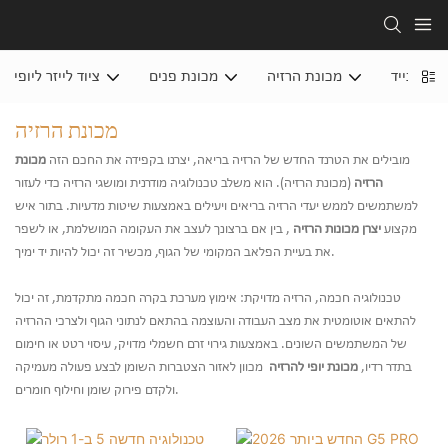
שיר נייד
מכונת הרזיה
מכונת פנים
ציוד לייזר ליופי
מכונת הרזיה
מובילים את הטרנד החדש של הרזיה בריאה, יצרנו בקפידה את החכם הזה
מכונת
הרזיה
(מכונת הרזיה). הוא משלב טכנולוגיה מודרנית ומושגי הרזיה כדי לעזור
למשתמשים לממש יעדי הרזיה בריאים ויעילים באמצעות שיטות מדעיות. בתור איש
מקצוע
יצרן מכונות הרזיה
, בין אם ברצונך לעצב את העקומה המושלמת, או לשפר
את בעיית הפלאב המקומי של הגוף, מכשיר זה יכול להיות יד ימיך.
טכנולוגיה חכמה, הרזיה מדויקת: אימוץ מערכת בקרה חכמה מתקדמת, זה יכול
להתאים אוטומטית את מצב העבודה והעוצמה בהתאם לנתוני הגוף ולצרכי ההרזיה
של המשתמשים השונים. באמצעות גירוי זרם חשמלי מדויק, עיסוי רטט או חימום
בתדר רדיו,
מכונת יופי להרזיה
מכוון לאזור הצטברות השומן לבצע פעולה מעמיקה
ולקדם פירוק שומן וחילוף חומרים.