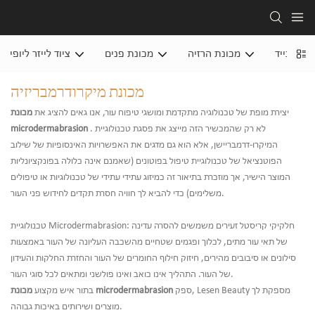
שיר נייד
מכונת הרזיה
מכונת פנים
ציוד לייזר ליופי
מכונת מיקרודרמבריזיה
יצירת מופת של טכנולוגיה מתקדמת ומושגי טיפוח עור, אנו גאים להציג את
מכונת
. לא רק שהמכשיר הזה מייצג את פסגת טכנולוגיית
microdermabrasion
המיקרו-דרמבריישן, אלא הוא גם מדגים את האפשרויות האינסופיות של שילוב
הפוטנציאל של טכנולוגיית טיפול בפוטונים (שאמנם אינה כלולה בפונקציונליות
המוצר הישיר, אך מוזכרת בתיאור זה כמיזוג עתידי עתידי של טכנולוגיות או טיפולים
משלימים) כדי להביא לך חוויה חסרת תקדים לחידוש פני העור.
טכנולוגיית Microdermabrasion: חלקיקי קריסטל זעירים משמשים להסרה עדינה
של תאי עור מתים, לכלוך ופגמים שטחיים מהשכבה העליונה של העור באמצעות
סילונים או סיבובים מהירים, חיזוק חילוף החומרים של העור והחזרת החלקות והעידון
של העור. התהליך אינו כואב ואינו פולשני ומתאים לכל סוגי העור.
ספק, Lesen Beauty מספקת לך
מכונת microdermabrasion
בתור איש מקצוע
מוצרים ושירותים באיכות גבוהה.