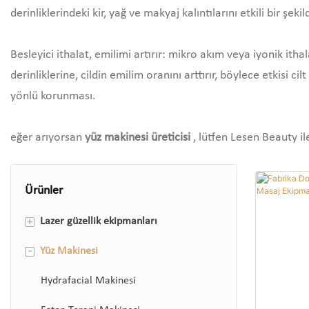
derinliklerindeki kir, yağ ve makyaj kalıntılarını etkili bir
Besleyici ithalat, emilimi artırır: mikro akım veya iyonik itha
derinliklerine, cildin emilim oranını arttırır, böylece etkisi ci
yönlü korunması.
eğer arıyorsan
yüz makinesi üreticisi
, lütfen Lesen Beauty il
Ürünler
+
Lazer güzellik ekipmanları
-
Yüz Makinesi
808 Diod Lazer Epilasyon Makinesi
ND Yag Lazer Makinesi
Hydrafacial Makinesi