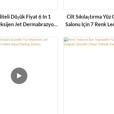
iteli Düşük Fiyat 6 In 1
Cilt Sıkılaştırma Yü
ksijen Jet Dermabrazyon
Salonu Için 7 Renk Led
qua Peeling Güzellik Yüz
Yüz Makine
nları Salon Yüz Makinesi