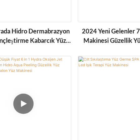
Arada Hidro Dermabrazyon
2024 Yeni Gelenler 
ençleştirme Kabarcık Yüz
Makinesi Güzellik Y
erin Temizleme Makinesi
PDT Led Işık Terapi
Toptan Içi