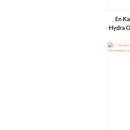
En Kal
Hydra O
Hidro A
Ekipma