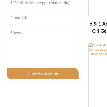
Telefon/WhatsApp (+alan Kodu)
Firma Adı
6'sı 1 
Cilt G
Içerik
Salon D
Şimdi Soruşturma