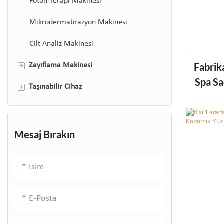
Co2 Fraksiyonel Lazer Makinesi
Foton Terapi Makinesi
Q Switch Lazer Makinesi
Mikrodermabrazyon Makinesi
Cilt Analiz Makinesi
+
Fabrik
Zayıflama Makinesi
Spa Sa
+
Taşınabilir Cihaz
Kavitasyon makinesi
EMS vücut şekillendirme makinesi
ledli yüz maskeleri
Pressoterapi Makinesi
cilt temizleyici
Mesaj Bırakın
Lazer Lipo Kavitasyon Makinesi
Yüksek Frekans Değnek
Isim
RF yüz cihazı
Köstebek sökücü plazma kalemi
E-Posta