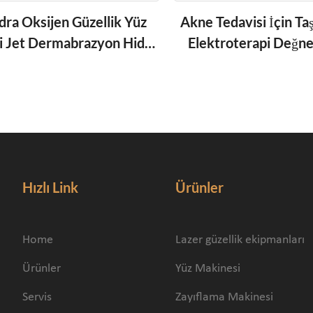
dra Oksijen Güzellik Yüz
Akne Tedavisi İçin Taş
i Jet Dermabrazyon Hidro
Elektroterapi Değne
qua Peeling Salonu
Cihazı Yüksek F
Hızlı Link
Ürünler
Home
Lazer güzellik ekipmanları
Ürünler
Yüz Makinesi
Servis
Zayıflama Makinesi