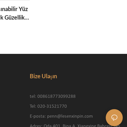
ınabilir Yüz
k Güzellik
rekans
Bize Ulaşın
tel: 008618773099288
Tel: 020-31521770
E-posta:
penn@lesenxinpin.com
Adres: Oda 401, Bina A, Xiangxing Bahçesi, No.