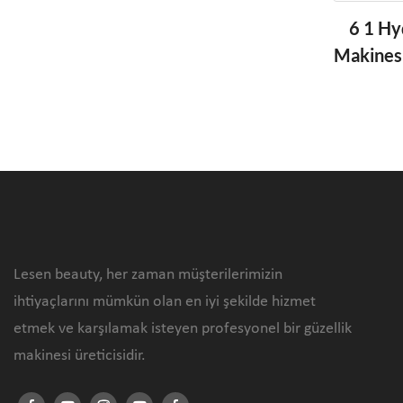
6 1 Hy
Makines
A
Lesen beauty, her zaman müşterilerimizin
ihtiyaçlarını mümkün olan en iyi şekilde hizmet
etmek ve karşılamak isteyen profesyonel bir güzellik
makinesi üreticisidir.