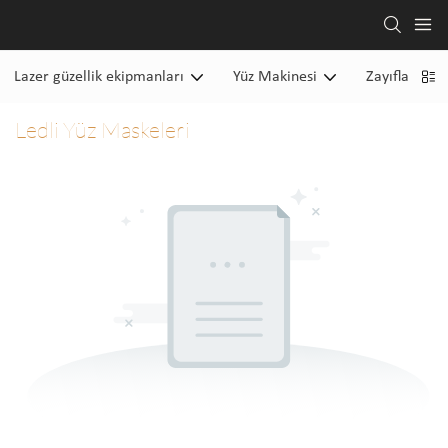
Lazer güzellik ekipmanları
Yüz Makinesi
Zayıflama M
Ledli Yüz Maskeleri