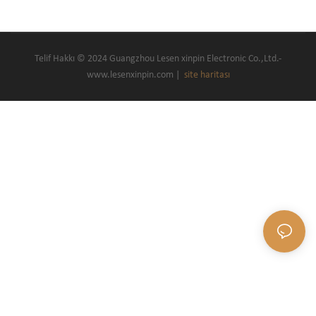
Telif Hakkı © 2024 Guangzhou Lesen xinpin Electronic Co.,Ltd.-
www.lesenxinpin.com |
site haritası