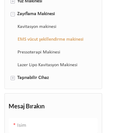
+
Yüz Makinesi
808 Diod Lazer Epilasyon Makinesi
-
Zayıflama Makinesi
ND Yag Lazer Makinesi
Hydrafacial Makinesi
Co2 Fraksiyonel Lazer Makinesi
Foton Terapi Makinesi
Kavitasyon makinesi
Q Switch Lazer Makinesi
Mikrodermabrazyon Makinesi
EMS vücut şekillendirme makinesi
Cilt Analiz Makinesi
Pressoterapi Makinesi
Lazer Lipo Kavitasyon Makinesi
+
Taşınabilir Cihaz
ledli yüz maskeleri
cilt temizleyici
Mesaj Bırakın
Yüksek Frekans Değnek
Isim
RF yüz cihazı