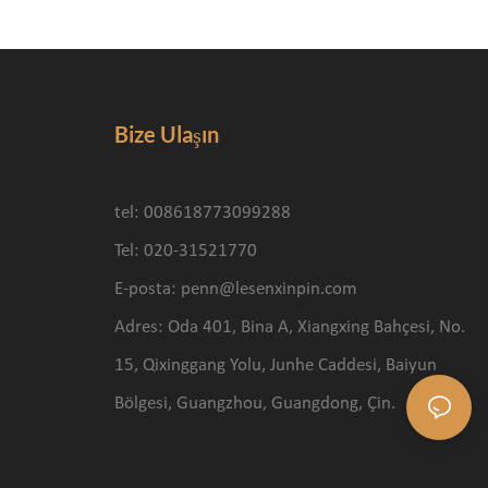
Bize Ulaşın
tel: 008618773099288
Tel: 020-31521770
E-posta:
penn@lesenxinpin.com
Adres: Oda 401, Bina A, Xiangxing Bahçesi, No.
15, Qixinggang Yolu, Junhe Caddesi, Baiyun
Bölgesi, Guangzhou, Guangdong, Çin.