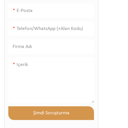
Köstebek sökücü plazma kalemi
E-Posta
Telefon/WhatsApp (+alan Kodu)
Firma Adı
Içerik
Şimdi Soruşturma