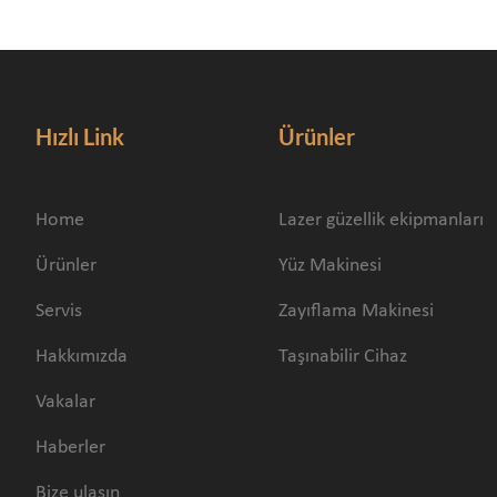
Hızlı Link
Ürünler
Home
Lazer güzellik ekipmanları
Ürünler
Yüz Makinesi
Servis
Zayıflama Makinesi
Hakkımızda
Taşınabilir Cihaz
Vakalar
Haberler
Bize ulaşın