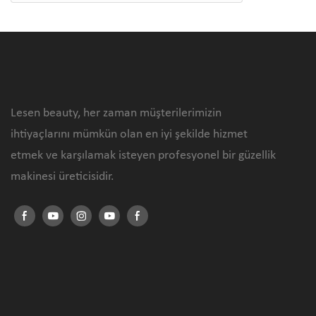
Lesen beauty, her zaman müşterilerimizin
ihtiyaçlarını mümkün olan en iyi şekilde hizmet
etmek ve karşılamak isteyen profesyonel bir güzellik
makinesi üreticisidir.