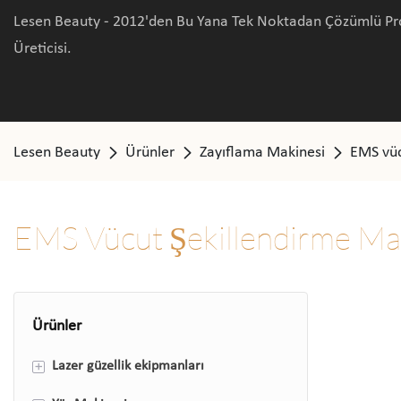
Lesen Beauty - 2012'den Bu Yana Tek Noktadan Çözümlü Pro
Üreticisi.
Lesen Beauty
Ürünler
Zayıflama Makinesi
EMS vüc
EMS Vücut Şekillendirme Ma
Ürünler
+
Lazer güzellik ekipmanları