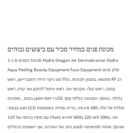
מכונת פנים במחיר סביר עם ביצועים גבוהים
מכונת הפנים 6 ב-1 Hydra Oxygen Jet Dermabrasion Hydro
Aqua Peeling Beauty Equipment Face Equipment סלון פנים
מתגאה במגוון תכונות, כולל עט ניקוי הידרו דרמבריישן, ראש RF רב
קוטבי, ראש קולי, מקרצף עור, ראש טיפול לתיקון עור קרח, ראש
ריסוס חמצן במים , ומסיכת LED כלולה. בנוסף, המכונה כוללת מסך
מגע צבעוני LCD איכותי, בנייה עמידה באמצעות ABS ופלדת אל חלד,
והיא פועלת עם מתח כניסה של 110V 60Hz או 220V 50Hz, מה
שהופך אותה למתאימה למגוון רחב של הגדרות. עם יישומים הכוללים