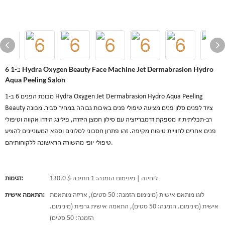
6 ב-1 Hydra Oxygen Beauty Face Machine Jet Dermabrasion Hydro
Aqua Peeling Salon
מכונת הפנים 6 ב-1 Hydra Oxygen Jet Dermabrasion Hydro Aqua Peeling
Beauty ציוד לפנים סלון פנים מציעה טיפולי פנים באיכות גבוהה במחיר סביר. מכונה
רב-תכליתית זו מספקת דרמבריזציה עם סילון חמצן הידרה, פילינג הידרו אקווה וטיפולי
פנים אחרים לחוויית טיפוח מקיפה. זהו פתרון חסכוני לסלונים וספא המעוניינים להציע
טיפולי יופי מהשורה הראשונה ללקוחותיהם.
130.0 $ ליחידה | מינימום הזמנה: 1 חתיכה
דגימות:
לוגו מותאם אישית (מינימום הזמנה: 50 סטים), אריזה מותאמת
התאמה אישית:
אישית (מינימום. הזמנה: 50 סטים), התאמה אישית גרפית (מינימום.
הזמנה: 50 סטים)