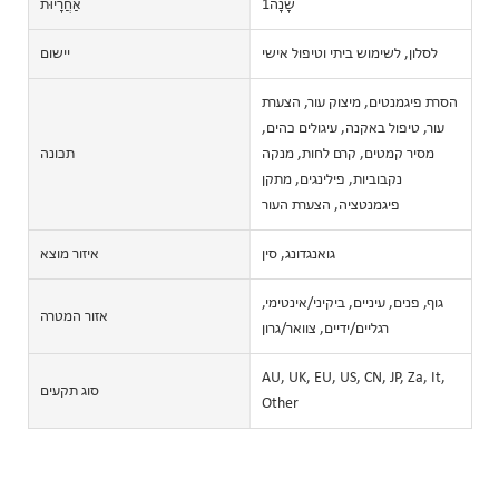
שָׁנָה1
אַחֲרָיוּת
לסלון, לשימוש ביתי וטיפול אישי
יישום
הסרת פיגמנטים, מיצוק עור, הצערת
עור, טיפול באקנה, עיגולים כהים,
מסיר קמטים, קרם לחות, מנקה
תכונה
נקבוביות, פילינגים, מתקן
פיגמנטציה, הצערת העור
גואנגדונג, סין
איזור מוצא
גוף, פנים, עיניים, ביקיני/אינטימי,
אזור המטרה
רגליים/ידיים, צוואר/גרון
AU, UK, EU, US, CN, JP, Za, It,
סוג תקעים
Other