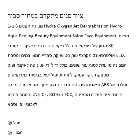
ציוד פנים מתקדם במחיר סביר
מכונת הפנים 6 ב-1 Hydra Oxygen Jet Dermabrasion Hydro
Aqua Peeling Beauty Equipment Salon Face Equipment מציעה
מגוון של פונקציות כולל ניקוי הידרו דרמבריישן, רב קוטבי RF,
אולטרסאונד, מקרצף עור, פטיש קר, ספריי חמצן במים ומסכת LED.
המכונה מיועדת לסוגי עור שונים, כולל רגיל, רגיש, נוטה לאקנה ועוד,
מספקת ניקוי עמוק, לחות וטיפול יעיל בבעיות כמו קמטים
ופיגמנטציה. עם תכונות כגון מסך מגע צבעוני, מבנה ABS ופלדת אל
חלד, והסמכות כמו CE, ROHS ו-FCC, מכונה איכותית זו מתאימה
למכוני יופי וספא.
◎ יעיל
מגוון
◎