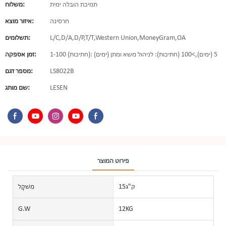
תמיכת הובלה ימית
משלוח:
חרסינה
איזור מוצא:
L/C,D/A,D/P,T/T,Western Union,MoneyGram,OA
תשלומים:
1-100 (חתיכות): 5 (ימים),>100 (חתיכות): לניהול משא ומתן (ימים)
זמן אספקה:
LS8022B
מספר דגם:
LESEN
שם מותג:
פירוט המוצר
ק"ג15
מִשׁקָל
G.W
12KG