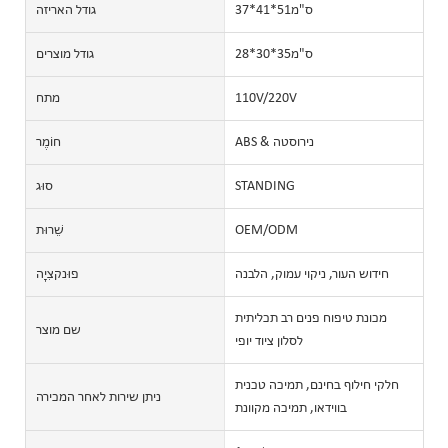
ס"מ51*41*37
גודל האריזה
ס"מ35*30*28
גודל מוצרים
110V/220V
מתח
ABS & נירוסטה
חוֹמֶר
STANDING
סוּג
OEM/ODM
שֵׁרוּת
חידוש העור, ניקוי עמוק, הלבנה
פוּנקצִיָה
מכונת טיפוח פנים רב תכליתית
שם מוצר
לסלון ציוד יופי
חלקי חילוף בחינם, תמיכה טכנית
ניתן שירות לאחר המכירה
בווידאו, תמיכה מקוונת