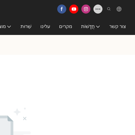
צור קשר
חֲדָשׁוֹת
מקרים
עלינו
שֵׁרוּת
מוצ