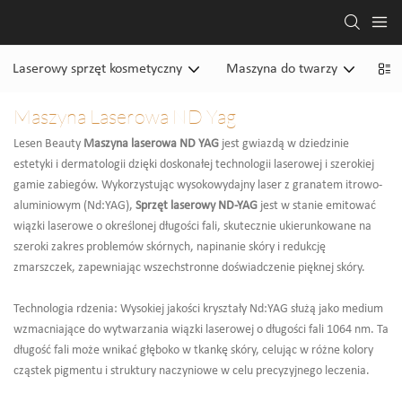
Laserowy sprzęt kosmetyczny
Maszyna do twarzy
Mas
Maszyna Laserowa ND Yag
Lesen Beauty
Maszyna laserowa ND YAG
jest gwiazdą w dziedzinie
estetyki i dermatologii dzięki doskonałej technologii laserowej i szerokiej
gamie zabiegów. Wykorzystując wysokowydajny laser z granatem itrowo-
aluminiowym (Nd:YAG),
Sprzęt laserowy ND-YAG
jest w stanie emitować
wiązki laserowe o określonej długości fali, skutecznie ukierunkowane na
szeroki zakres problemów skórnych, napinanie skóry i redukcję
zmarszczek, zapewniając wszechstronne doświadczenie pięknej skóry.
Technologia rdzenia: Wysokiej jakości kryształy Nd:YAG służą jako medium
wzmacniające do wytwarzania wiązki laserowej o długości fali 1064 nm. Ta
długość fali może wnikać głęboko w tkankę skóry, celując w różne kolory
cząstek pigmentu i struktury naczyniowe w celu precyzyjnego leczenia.