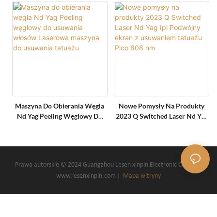
Maszyna Do Obierania Węgla
Nowe Pomysły Na Produkty
Nd Yag Peeling Węglowy Do
2023 Q Switched Laser Nd Yag
Usuwania Włosów Laserowa
Ipl Podwójny Ekran Z
Maszyna Do Usuwania Tatuażu
Usuwaniem Tatuażu Pico 808
Nm
Prawa autorskie © 2024 Guangzhou Lesen xinpin Electronic Co., Ltd.-
www.lesenxinpin.com |
Mapa witryny