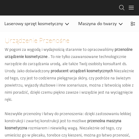
Laserowy sprzęt kosmetyczny
Maszyna do twarzy
Mas
Urządzenie Przenośne
W pogoni za wygodą i wydajnością starannie to opracowaliśmy
przenośne
urządzenie kosmetyczne
. To nie tylko zaawansowane technologicznie
narzędzie do zarządzania urodą, ale także Twój osobisty konsultant ds.
Urody. Jako doświadczony
producent urządzeń kosmetycznych
Niezależnie
od tego, czy jest to codzienna pielęgnacja skóry, czy podróże na świeżym
powietrzu, wyjazdy służbowe i inne scenariusze, można z łatwością sobie z
nimi poradzić, dzięki czemu piękno zawsze i wszędzie jest na wyciągnięcie
ręki.
Niezwykle przenośny i łatwy do przenoszenia: dzięki zastosowaniu lekkiej
konstrukcji i zwartej konstrukcji jest to możliwe
przenośna maszyna
kosmetyczna
rozmiarem i niewielką wagą. Niezależnie od tego, czy
umieścisz go w plecaku, torebce czy kieszeni, można go łatwo przenosić,