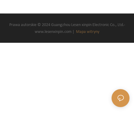
Prawa autorskie © 2024 Guangzhou Lesen xinpin Electronic Co., Ltd.-
www.lesenxinpin.com |
Mapa witryny