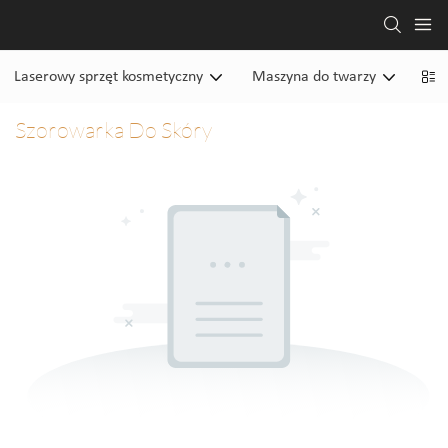
Laserowy sprzęt kosmetyczny
Maszyna do twarzy
Mas
Szorowarka Do Skóry