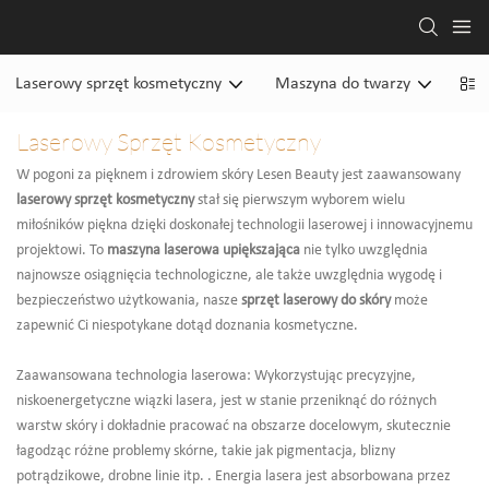
Laserowy sprzęt kosmetyczny
Maszyna do twarzy
Mas
Laserowy Sprzęt Kosmetyczny
W pogoni za pięknem i zdrowiem skóry Lesen Beauty jest zaawansowany
laserowy sprzęt kosmetyczny
stał się pierwszym wyborem wielu
miłośników piękna dzięki doskonałej technologii laserowej i innowacyjnemu
projektowi. To
maszyna laserowa upiększająca
nie tylko uwzględnia
najnowsze osiągnięcia technologiczne, ale także uwzględnia wygodę i
bezpieczeństwo użytkowania, nasze
sprzęt laserowy do skóry
może
zapewnić Ci niespotykane dotąd doznania kosmetyczne.
Zaawansowana technologia laserowa: Wykorzystując precyzyjne,
niskoenergetyczne wiązki lasera, jest w stanie przeniknąć do różnych
warstw skóry i dokładnie pracować na obszarze docelowym, skutecznie
łagodząc różne problemy skórne, takie jak pigmentacja, blizny
potrądzikowe, drobne linie itp. . Energia lasera jest absorbowana przez