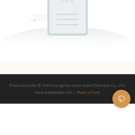
8 8C4). Wystawa zgromadziła
marki kosmetyczne i ekspertów
branżowych z całego świata, aby
zaprezentować najnowsze
produkty i technologie. Jako lider
branży, Lesen Beauty przyciągnęła
uwagę uczestników swoimi
innowacyjnymi produktami i
profesjonalnymi usługami.
Prawa autorskie © 2024 Guangzhou Lesen xinpin Electronic Co., Ltd.-
www.lesenxinpin.com |
Mapa witryny