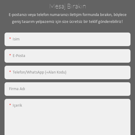
Mesaj Bırakın
E-postanızı veya telefon numaranızı iletişim formunda bırakın, böylece
geniş tasarım yelpazemiz için size ücretsiz bir teklif gönderebiliriz!
Isim
E-Posta
Telefon/WhatsApp (+alan Kodu)
Firma Adı
Içerik