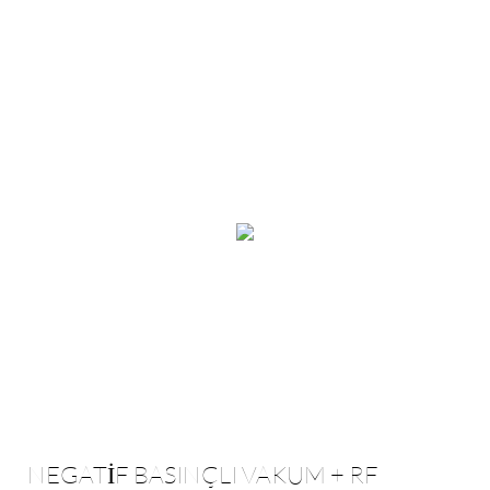
NEGATİF BASINÇLI VAKUM + RF