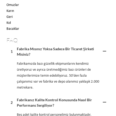
Omuzlar
Karın
Geri
Kol
Bacaklar
FAQ
Fabrika Mısınız Yoksa Sadece Bir Ticaret Şirketi
1
Misiniz?
Fabrikamızda bazı güzellik ekipmanlarını kendimiz
üretiyoruz ve ayrıca üretmediğimiz bazı ürünleri de
müşterilerimize temin edebiliyoruz. 50'den fazla
çalışanımız var ve fabrika ve depo alanımız yaklaşık 2.000
metrekare.
Fabrikanız Kalite Kontrol Konusunda Nasıl Bir
2
Performans Sergiliyor?
Beş adet kalite kontrol personelimiz bulunmaktadır.