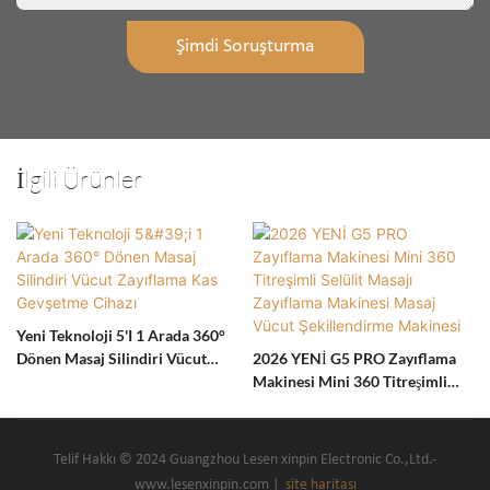
Şimdi Soruşturma
İlgili Ürünler
Yeni Teknoloji 5'i 1 Arada 360°
Dönen Masaj Silindiri Vücut
2026 YENİ G5 PRO Zayıflama
Zayıflama Kas Gevşetme Cihazı
Makinesi Mini 360 Titreşimli
Selülit Masajı Zayıflama
Makinesi Masaj Vücut
Şekillendirme Makinesi
Telif Hakkı © 2024 Guangzhou Lesen xinpin Electronic Co.,Ltd.-
www.lesenxinpin.com |
site haritası