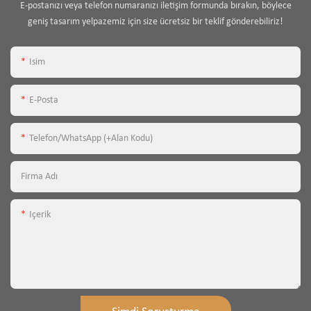
E-postanızı veya telefon numaranızı iletişim formunda bırakın, böylece
geniş tasarım yelpazemiz için size ücretsiz bir teklif gönderebiliriz!
Isim
E-Posta
Telefon/WhatsApp (+alan Kodu)
Firma Adı
Içerik